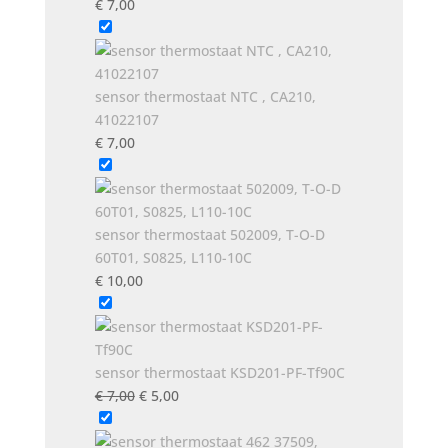
€
7,00
sensor thermostaat NTC , CA210,
41022107
€
7,00
sensor thermostaat 502009, T-O-D
60T01, S0825, L110-10C
€
10,00
sensor thermostaat KSD201-PF-Tf90C
Oorspronkelijke
Huidige
€
7,00
€
5,00
prijs
prijs
was:
is: