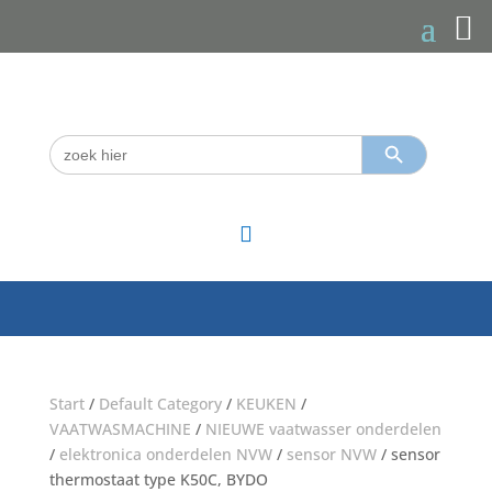
Zoekknop
Zoek
naar:

Start
/
Default Category
/
KEUKEN
/
VAATWASMACHINE
/
NIEUWE vaatwasser onderdelen
/
elektronica onderdelen NVW
/
sensor NVW
/ sensor
thermostaat type K50C, BYDO