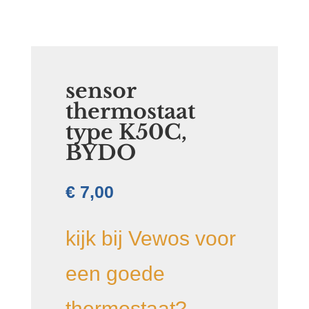
sensor
thermostaat
type K50C,
BYDO
€
7,00
kijk bij Vewos voor
een goede
thermostaat?