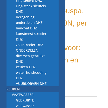
ring sleutel DHZ
ring-steek sleutels
wasmachine Suspa,
DHZ
beregening
06230027, 120N, per
onderdelen DHZ
handvat DHZ
kunstmest strooier
stuk
DHZ
zoutstrooier DHZ
word gebruikt voor:
ONDERDELEN
diversen gebruikt
diverse merken en
DHZ
keuken DHZ
modellen o.a.
water huishouding
DHZ
AEG
VUURKORVEN DHZ
KEUKEN
VAATWASSER
GEBRUIKTE
Gerelateerde producten
vaatwasser