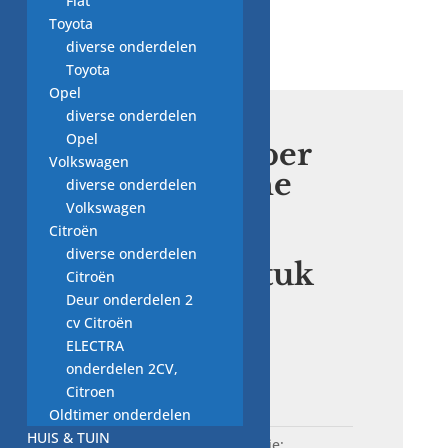
Fiat
Toyota
diverse onderdelen
Toyota
Opel
diverse onderdelen
Opel
schokdemper
Volkswagen
wasmachine
diverse onderdelen
Suspa,
Volkswagen
Citroën
06230027,
diverse onderdelen
120N per stuk
Citroën
Deur onderdelen 2
cv Citroën
€
8,00
ELECTRA
onderdelen 2CV,
Uitverkocht
Citroen
Oldtimer onderdelen
HUIS & TUIN
SKU:
W23.12782
Categorie: