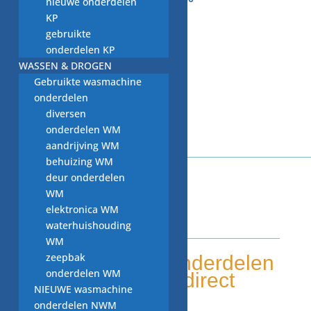
nieuwe onderdelen
KP
gebruikte
onderdelen KP
WASSEN & DROGEN
Gebruikte wasmachine
onderdelen
diversen
onderdelen WM
aandrijving WM
behuizing WM
deur onderdelen
WM
elektronica WM
WITGOED VOOR U!
waterhuishouding
WM
zeepbak
Tweedehands onderdelen
onderdelen WM
Grote voorraad, direct
NIEUWE wasmachine
leverbaar
onderdelen NWM