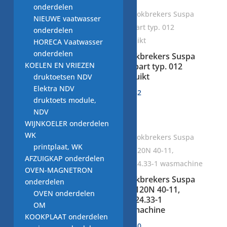
onderdelen
NIEUWE vaatwasser
onderdelen
HORECA Vaatwasser
onderdelen
schokdempers
schokbrekers Suspa
KOELEN EN VRIEZEN
0.40.24.02-0
compart typ. 012
wasmachine 80N,
gebruikt
druktoetsen NDV
DC66-00531C
Elektra NDV
€
31,82
druktoets module,
€
15,70
NDV
WIJNKOELER onderdelen
WK
printplaat, WK
AFZUIGKAP onderdelen
OVEN-MAGNETRON
schokbrekers Suspa
schokbrekers Suspa
onderdelen
typ. 012, 120N 40-11,
012, 120N 40-11,
OVEN onderdelen
wasmachine
0.26.24.33-1
OM
onderdeel
wasmachine
KOOKPLAAT onderdelen
€
16,12
€
32,50