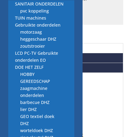
SANITAIR ONDERDELEN
schokbrekers NWM
pvc koppeling
TUIN machines
Gebruikte onderdelen
motorzaag
heggeschaar DHZ
zoutstrooier
Beschrijving
LCD PC-TV Gebruikte
Aanvullende informatie
onderdelen EO
DOE HET ZELF
Beoordelingen (0)
HOBBY
GEREEDSCHAP
wasmachine
zaagmachine
onderdelen
onderdelen:
barbecue DHZ
lier DHZ
GEO textiel doek
NIEUW
DHZ
worteldoek DHZ
schokdempers