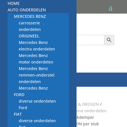
HOME
AUTO ONDERDELEN
MERCEDES BENZ
carrosserie
onderdelen
Zoekknop
ORIGINEEL
Zoek
naar:
Mercedes Benz
electra onderdelen
Mercedes Benz

motor onderdelen
Mercedes Benz
remmen-onderstel
onderdelen
Mercedes Benz
FORD
diverse onderdelen
Start
/
Default Category
/
WASSEN & DROGEN
/
Ford
WASMACHINE
/
NIEUWE wasmachine onderdelen
FIAT
NWM
/
schokbrekers NWM
/ schokdemper
diverse onderdelen
wasmachine Suspa, 06230027, 120N per stuk