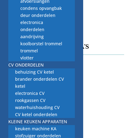
afvoerslangen
nardkeuten@gmail.com
condens opvangbak
KVK-Nummer:
deur onderdelen
14124905
electronica
BTW-nummer:
onderdelen
NL001844641B48
aandrijving
koolborstel trommel
INFORMATIE PAGINA’S
trommel
vlotter
Retourneren/Omruilen
CV ONDERDELEN
behuizing CV ketel
Privacy Beleid
brander onderdelen CV
Cookiebeleid
ketel
electronica CV
Algemene Voorwaarden
rookgassen CV
Contact
waterhuishouding CV
CV ketel onderdelen
KLEINE KEUKEN APPARATEN
keuken machine KA
stofzuiger onderdelen