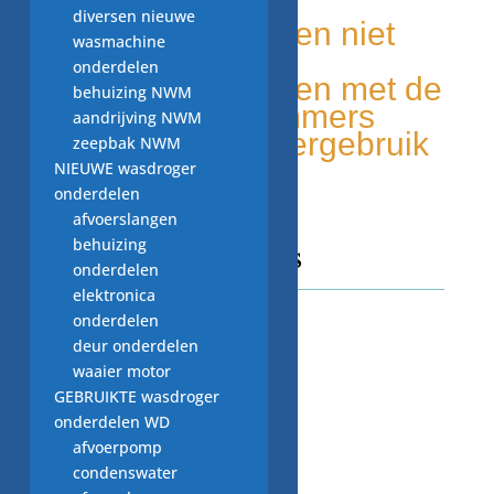
Duurzaam
diversen nieuwe
Unieke onderdelen niet
wasmachine
elders leverbaar
onderdelen
Makkelijk te vinden met de
behuizing NWM
onderdelen nummers
aandrijving NWM
Milieu bewust, hergebruik
zeepbak NWM
van onderdelen
NIEUWE wasdroger
onderdelen
afvoerslangen
behuizing
CONTACT GEGEVENS
onderdelen
elektronica
onderdelen
Adres
deur onderdelen
Beekweg 52C,
waaier motor
5815CN, Merselo/Venray
GEBRUIKTE wasdroger
Nederland
onderdelen WD
Telefoonnummer / Whatsapp
afvoerpomp
+31 (0) 6 2424 4580
condenswater
Email