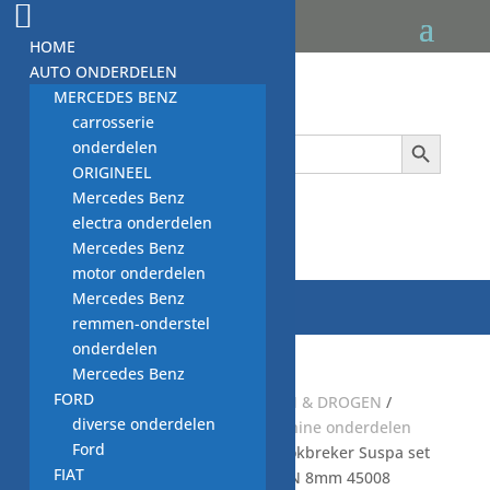
HOME
AUTO ONDERDELEN
MERCEDES BENZ
carrosserie
Zoekknop
Zoek
onderdelen
naar:
ORIGINEEL
Mercedes Benz
electra onderdelen

Mercedes Benz
motor onderdelen
Mercedes Benz
remmen-onderstel
onderdelen
Mercedes Benz
FORD
Start
/
Default Category
/
WASSEN & DROGEN
/
diverse onderdelen
WASMACHINE
/
NIEUWE wasmachine onderdelen
Ford
NWM
/
schokbrekers NWM
/ schokbreker Suspa set
FIAT
van 2 stuks, 8mm Miele ANS 120N 8mm 45008