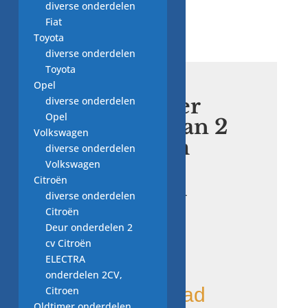
diverse onderdelen
Fiat
Toyota
diverse onderdelen
Toyota
Opel
schokbreker
diverse onderdelen
Opel
Suspa set van 2
Volkswagen
stuks, 8mm
diverse onderdelen
Miele ANS
Volkswagen
Citroën
120N 8mm
diverse onderdelen
45008
Citroën
Deur onderdelen 2
cv Citroën
€
10,50
ELECTRA
onderdelen 2CV,
ruime voorraad
Citroen
Oldtimer onderdelen