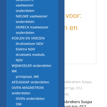
0262429-1
vaatwasser
onderdelen
wordt gebruikt voor:
NIEUWE vaatwasser
onderdelen
diverse merken en
HORECA Vaatwasser
onderdelen
KOELEN EN VRIEZEN
modellen o.a.
druktoetsen NDV
Elektra NDV
Miele
druktoets module,
NDV
WIJNKOELER onderdelen
WK
Gerelateerde producten
printplaat, WK
AFZUIGKAP onderdelen
OVEN-MAGNETRON
onderdelen
OVEN onderdelen
schokdempers
schokbrekers Suspa
OM
0.40.24.02-0
compart typ. 012