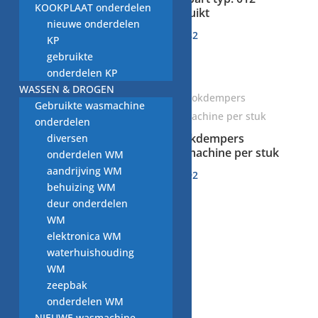
KOOKPLAAT onderdelen
wasmachine 80N,
gebruikt
nieuwe onderdelen
DC66-00531C
€
31,82
KP
€
15,70
gebruikte
onderdelen KP
WASSEN & DROGEN
Gebruikte wasmachine
onderdelen
schokdempers
diversen
wasmachine per stuk
onderdelen WM
schokdempers
wasmachine AEG, per
aandrijving WM
€
10,92
stuk
behuizing WM
deur onderdelen
€
12,81
WM
elektronica WM
waterhuishouding
WM
zeepbak
onderdelen WM
NIEUWE wasmachine