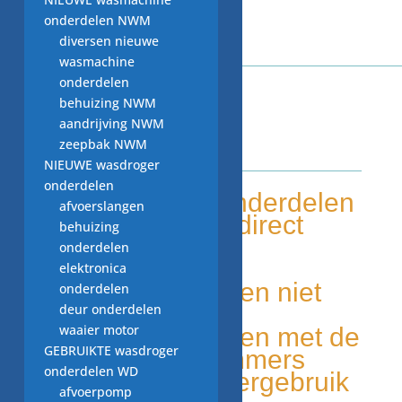
onderdelen NWM
diversen nieuwe
wasmachine
onderdelen
behuizing NWM
aandrijving NWM
zeepbak NWM
WITGOED VOOR U!
NIEUWE wasdroger
onderdelen
Tweedehands onderdelen
afvoerslangen
Grote voorraad, direct
behuizing
leverbaar
onderdelen
Duurzaam
elektronica
Unieke onderdelen niet
onderdelen
elders leverbaar
deur onderdelen
waaier motor
Makkelijk te vinden met de
GEBRUIKTE wasdroger
onderdelen nummers
onderdelen WD
Milieu bewust, hergebruik
afvoerpomp