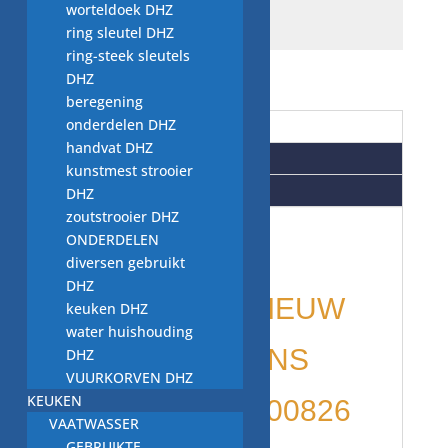
worteldoek DHZ
ring sleutel DHZ
ring-steek sleutels
DHZ
beregening
onderdelen DHZ
Beschrijving
handvat DHZ
Aanvullende informatie
kunstmest strooier
Beoordelingen (0)
DHZ
zoutstrooier DHZ
ONDERDELEN
wasmachine
diversen gebruikt
DHZ
onderdelen: NIEUW
keuken DHZ
water huishouding
schokbreker ANS
DHZ
VUURKORVEN DHZ
KEUKEN
120N 8mm 4500826
VAATWASSER
GEBRUIKTE