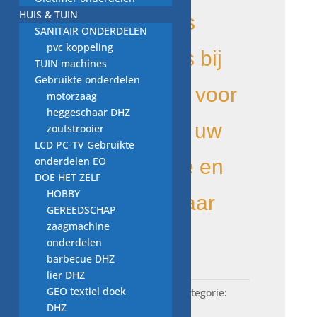
HUIS & TUIN
tweedehands
SANITAIR ONDERDELEN
pvc koppeling
schokbrekers bij
TUIN machines
Gebruikte onderdelen
Vewos. goed voor
motorzaag
heggeschaar DHZ
het milieu en uw
zoutstrooier
LCD PC-TV Gebruikte
onderdelen EO
portemonnee en
DOE HET ZELF
HOBBY
direct leverbaar
GEREEDSCHAP
zaagmachine
onderdelen
Uitverkocht
barbecue DHZ
lier DHZ
GEO textiel doek
SKU:
W23.10911-8907
Categorie:
DHZ
schokbrekers NWM