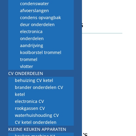
van onderdelen
condenswater
afvoerslangen
condens opvangbak
deur onderdelen
CONTACT GEGEVENS
electronica
onderdelen
Adres
aandrijving
Beekweg 52C,
koolborstel trommel
5815CN, Merselo/Venray
trommel
Nederland
vlotter
Telefoonnummer / Whatsapp
CV ONDERDELEN
+31 (0) 6 2424 4580
behuizing CV ketel
Email
brander onderdelen CV
nardkeuten@gmail.com
ketel
KVK-Nummer:
electronica CV
14124905
rookgassen CV
BTW-nummer:
waterhuishouding CV
NL001844641B48
CV ketel onderdelen
KLEINE KEUKEN APPARATEN
INFORMATIE PAGINA’S