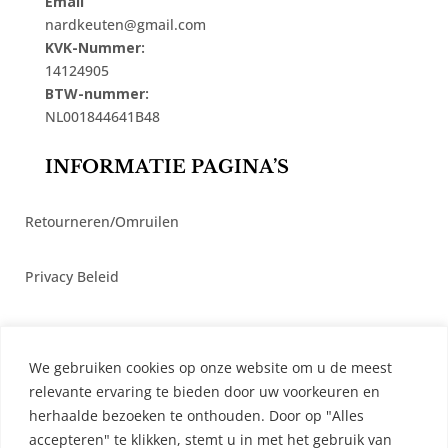
Email
nardkeuten@gmail.com
KVK-Nummer:
14124905
BTW-nummer:
NL001844641B48
INFORMATIE PAGINA’S
Retourneren/Omruilen
Privacy Beleid
Cookiebeleid
We gebruiken cookies op onze website om u de meest
Algemene Voorwaarden
relevante ervaring te bieden door uw voorkeuren en
herhaalde bezoeken te onthouden. Door op "Alles
accepteren" te klikken, stemt u in met het gebruik van
Contact