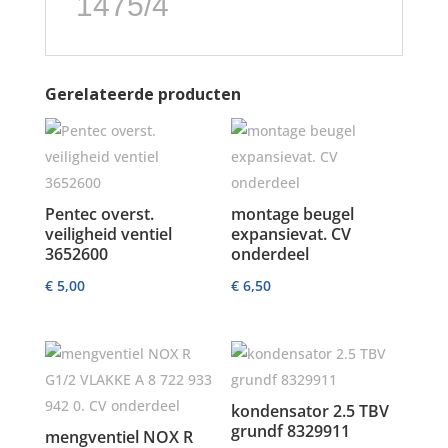
1475/4
Gerelateerde producten
Pentec overst.
montage beugel
veiligheid ventiel
expansievat. CV
3652600
onderdeel
€
5,00
€
6,50
kondensator 2.5 TBV
grundf 8329911
mengventiel NOX R