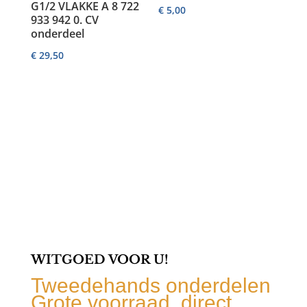
G1/2 VLAKKE A 8 722
€
5,00
933 942 0. CV
onderdeel
€
29,50
WITGOED VOOR U!
Tweedehands onderdelen
Grote voorraad, direct