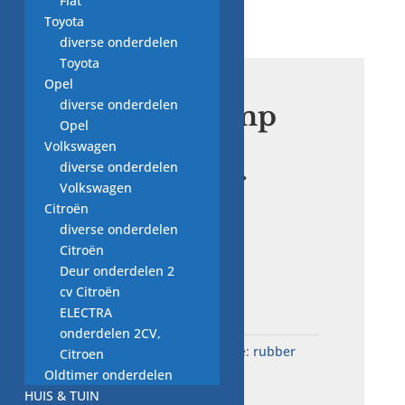
Fiat
Toyota
diverse onderdelen
Toyota
Opel
diverse onderdelen
rubber pomp
Opel
afdichting
Volkswagen
Miele T.Nr.
diverse onderdelen
Volkswagen
05229531
Citroën
diverse onderdelen
€
5,00
Citroën
Deur onderdelen 2
Uitverkocht
cv Citroën
ELECTRA
onderdelen 2CV,
SKU:
W58.9931
Categorie:
rubber
Citroen
afdichtingen VW
Oldtimer onderdelen
HUIS & TUIN