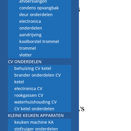
afvoerslangen
condens opvangbak
CONTACT GEGEVENS
deur onderdelen
Adres
electronica
Beekweg 52C,
onderdelen
5815CN, Merselo/Venray
aandrijving
Nederland
koolborstel trommel
Telefoonnummer / Whatsapp
trommel
+31 (0) 6 2424 4580
vlotter
Email
CV ONDERDELEN
nardkeuten@gmail.com
behuizing CV ketel
KVK-Nummer:
brander onderdelen CV
14124905
ketel
BTW-nummer:
electronica CV
NL001844641B48
rookgassen CV
waterhuishouding CV
CV ketel onderdelen
INFORMATIE PAGINA’S
KLEINE KEUKEN APPARATEN
keuken machine KA
Retourneren/Omruilen
stofzuiger onderdelen