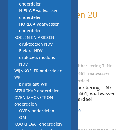
onderdelen
NIEUWE vaatwasser
diameter binnen 20
onderdelen
HORECA Vaatwasser
mm
onderdelen
KOELEN EN VRIEZEN
druktoetsen NDV
Elektra NDV
Gerelateerde producten
druktoets module,
NDV
WIJNKOELER onderdelen
WK
printplaat, WK
rubber kering
rubber kering T. Nr.
AFZUIGKAP onderdelen
1029890, vaatwasser
4036661, vaatwasser
OVEN-MAGNETRON
onderdeel
onderdeel
onderdelen
€
OVEN onderdelen
5,00
€
5,00
OM
KOOKPLAAT onderdelen