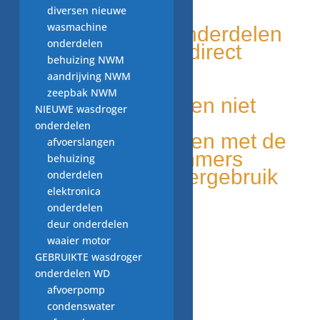
WITGOED VOOR U!
diversen nieuwe
wasmachine
Tweedehands onderdelen
onderdelen
Grote voorraad, direct
behuizing NWM
leverbaar
aandrijving NWM
Duurzaam
zeepbak NWM
Unieke onderdelen niet
NIEUWE wasdroger
elders leverbaar
onderdelen
Makkelijk te vinden met de
afvoerslangen
onderdelen nummers
behuizing
Milieu bewust, hergebruik
onderdelen
van onderdelen
elektronica
onderdelen
deur onderdelen
waaier motor
GEBRUIKTE wasdroger
onderdelen WD
afvoerpomp
condenswater