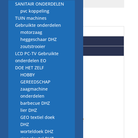
SANITAIR ONDERDELEN
pvc koppeling
TUIN machines
Gebruikte onderdelen
Beschrijving
motorzaag
heggeschaar DHZ
Aanvullende informatie
zoutstrooier
Beoordelingen (0)
LCD PC-TV Gebruikte
onderdelen EO
DOE HET ZELF
vaatwasser
HOBBY
GEREEDSCHAP
onderdelen:
zaagmachine
onderdelen
tweedehands,
barbecue DHZ
lier DHZ
origineel Miele
GEO textiel doek
DHZ
worteldoek DHZ
onderdeel