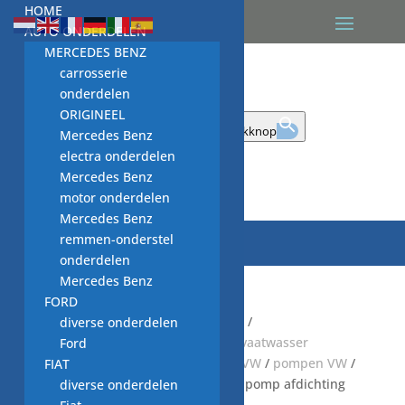
HOME
AUTO ONDERDELEN
MERCEDES BENZ
carrosserie
onderdelen
ORIGINEEL
Zoek naar:
Zoekknop
Mercedes Benz
electra onderdelen
Mercedes Benz

motor onderdelen
Mercedes Benz
remmen-onderstel
onderdelen
Mercedes Benz
FORD
Start
/
Default Category
/
KEUKEN
/
diverse onderdelen
VAATWASMACHINE
/
GEBRUIKTE vaatwasser
Ford
onderdelen
/
water huishouding VW
/
pompen VW
/
FIAT
rubber afdichtingen VW
/ rubber pomp afdichting
diverse onderdelen
Miele T.Nr. 05229531