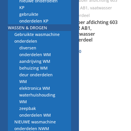
nieuwe onderdelen
KP
rubber afdichting-
gebruikte
spoelpomp
onderdelen KP
rubber afdichting 603
560001632 i
0432 AB1,
WASSEN & DROGEN
vaatwasser
Gebruikte wasmachine
€
10,00
onderdeel
onderdelen
diversen
€
2,50
onderdelen WM
aandrijving WM
behuizing WM
deur onderdelen
WM
elektronica WM
waterhuishouding
WM
zeepbak
onderdelen WM
NIEUWE wasmachine
onderdelen NWM