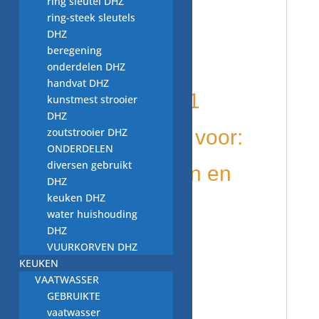
ring sleutel DHZ
ring-steek sleutels
rubber pomp
DHZ
beregening
afdichting
onderdelen DHZ
handvat DHZ
T.Nr. 05229531
kunstmest strooier
DHZ
zoutstrooier DHZ
wordt gebruikt voor:
ONDERDELEN
diversen gebruikt
diverse merken en
DHZ
keuken DHZ
modellen o.a
water huishouding
DHZ
Miele G 522
VUURKORVEN DHZ
KEUKEN
afmetingen:
VAATWASSER
GEBRUIKTE
vaatwasser
50mm buiten,