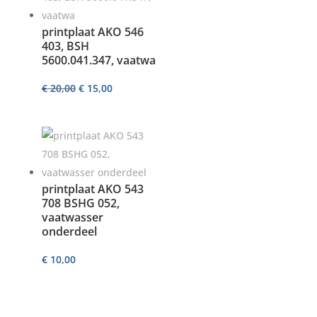
printplaat AKO 546
403, BSH
5600.041.347, vaatwa
Oorspronkelijke
Huidige
€
20,00
€
15,00
prijs
prijs
was:
is:
€ 20,00.
€ 15,00.
printplaat AKO 543
708 BSHG 052,
vaatwasser
onderdeel
€
10,00