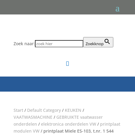
Zoek naar:
Zoekknop

Start
/
Default Category
/
KEUKEN
/
VAATWASMACHINE
/
GEBRUIKTE vaatwasser
onderdelen
/
elektronica onderdelen VW
/
printplaat
modulen VW
/ printplaat Miele ES-103, t.nr. 1 544