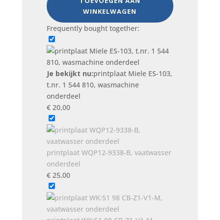
TOEVOEGEN AAN
Miele
WINKELWAGEN
ES-
103,
Frequently bought together:
t.nr.
1
544
810,
Je bekijkt nu:
printplaat Miele ES-103,
wasmachine
t.nr. 1 544 810, wasmachine
onderdeel
onderdeel
aantal
€
20,00
printplaat WQP12-9338-B, vaatwasser
onderdeel
€
25,00