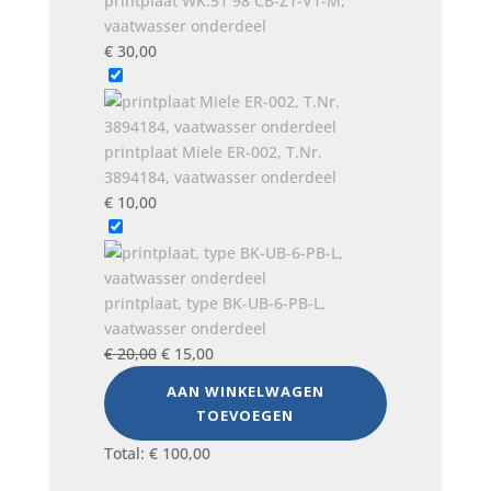
printplaat WK:51 98 CB-Z1-V1-M,
vaatwasser onderdeel
€
30,00
printplaat Miele ER-002, T.Nr.
3894184, vaatwasser onderdeel
€
10,00
printplaat, type BK-UB-6-PB-L,
vaatwasser onderdeel
Oorspronkelijke
Huidige
€
20,00
€
15,00
prijs
prijs
AAN WINKELWAGEN
was:
is:
TOEVOEGEN
€ 20,00.
€ 15,00.
Total:
€
100,00