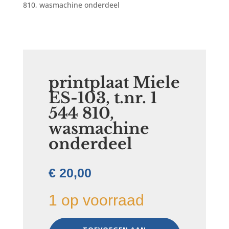
810, wasmachine onderdeel
printplaat Miele
ES-103, t.nr. 1
544 810,
wasmachine
onderdeel
€
20,00
1 op voorraad
printplaat