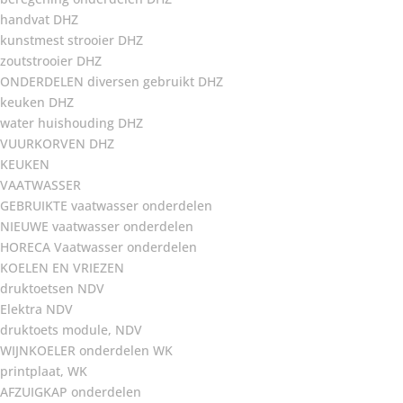
handvat DHZ
kunstmest strooier DHZ
zoutstrooier DHZ
ONDERDELEN diversen gebruikt DHZ
keuken DHZ
water huishouding DHZ
VUURKORVEN DHZ
KEUKEN
VAATWASSER
GEBRUIKTE vaatwasser onderdelen
NIEUWE vaatwasser onderdelen
HORECA Vaatwasser onderdelen
KOELEN EN VRIEZEN
druktoetsen NDV
Elektra NDV
druktoets module, NDV
WIJNKOELER onderdelen WK
printplaat, WK
AFZUIGKAP onderdelen