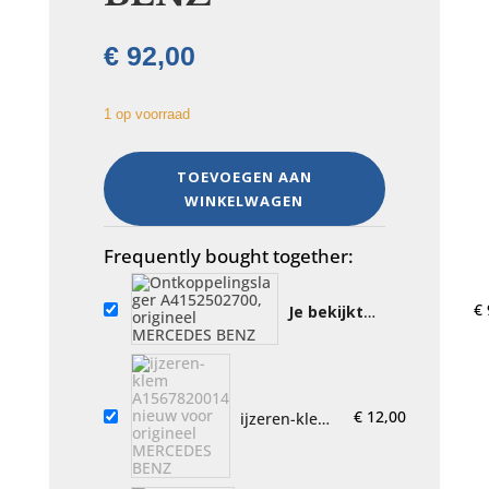
€
92,00
1 op voorraad
Ontkoppelingslager
TOEVOEGEN AAN
A4152502700,
WINKELWAGEN
origineel
MERCEDES
BENZ
Frequently bought together:
aantal
€
Je bekijkt
nu:
Ontkoppelingslager
A4152502700,
origineel MERCEDES
BENZ
€
12,00
ijzeren-klem
A1567820014
nieuw voor
origineel