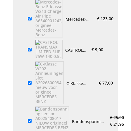
MERCEDES
BENZ
€
123,00
Mercedes-
Benz E-klasse
W213 Charge
Air Pipe
A6540901242,
origineel
€
9,00
CASTROL
Mercedes-
TRANSMAX
Benz
LIMITED
SLIP 75W-
140 0.5L
€
77,00
C-Klasse
W202
Armleuningen
Slot,
A2026800084
nieuw voor
€
25,00
origineel
Bandenspanning
Oorspronke
Hui
€
21,95
MERCEDES
sensor
BENZ
prijs
prij