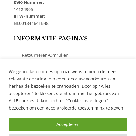
KVK-Nummer:
14124905
BTW-nummer:
NL001844641B48
INFORMATIE PAGINA’S
Retourneren/Omruilen
Privacy Beleid
We gebruiken cookies op onze website om u de meest
Cookiebeleid
relevante ervaring te bieden door uw voorkeuren en
Algemene Voorwaarden
herhaalde bezoeken te onthouden. Door op "Alles
accepteren" te klikken, stemt u in met het gebruik van
Contact
ALLE cookies. U kunt echter "Cookie-instellingen"
bezoeken om een ​​gecontroleerde toestemming te geven.
Accepteren