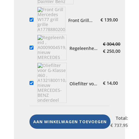
A0025408017,
was:
is:
NIEUW origineel
€ 25,00.
€ 2
MERCEDES BENZ
€
139,00
Front Grill
Daimler Benz
Mercedes
W177 grill
grille
€
304,00
A1778880200
Regeleenheid
Oorspronkelijke
Huidige
€
250,00
,
prijs
prijs
A0009004519,
was:
is:
nieuw
€ 304,00.
€ 250,00.
MERCEDES
€
14,00
Oliefilter voor
G-Klasse 460
,
A1321800110,
nieuw
MERCEDES-
Total:
BENZ
AAN WINKELWAGEN TOEVOEGEN
€
737,95
onderdeel