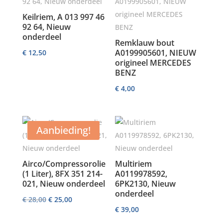
Keilriem, A 013 997 46
92 64, Nieuw
onderdeel
Remklauw bout
A0199905601, NIEUW
€
12,50
origineel MERCEDES
BENZ
€
4,00
Aanbieding!
Airco/Compressorolie
Multiriem
(1 Liter), 8FX 351 214-
A0119978592,
021, Nieuw onderdeel
6PK2130, Nieuw
onderdeel
Oorspronkelijke
Huidige
€
28,00
€
25,00
€
39,00
prijs
prijs