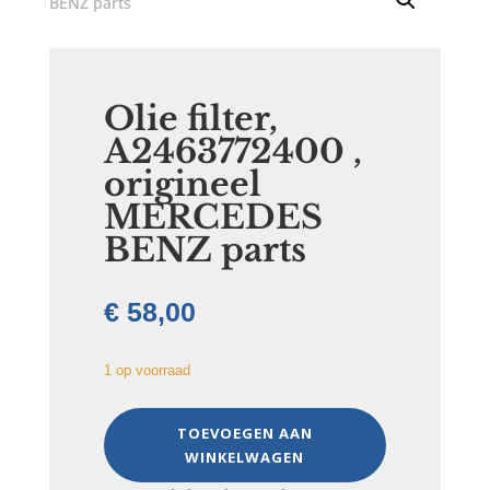
Olie filter,
A2463772400 ,
origineel
MERCEDES
BENZ parts
€
58,00
1 op voorraad
Olie
TOEVOEGEN AAN
filter,
WINKELWAGEN
A2463772400
,