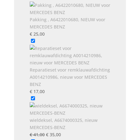
Pakking , A6422010680, NIEUW voor
MERCEDES BENZ
€
25,00
Reparatieset voor remklauwafdichting
A0014210986, nieuw voor MERCEDES
BENZ
€
17,00
wieldeksel, A6674000325, nieuw
MERCEDES-BENZ
Oorspronkelijke
Huidige
€
41,00
€
35,00