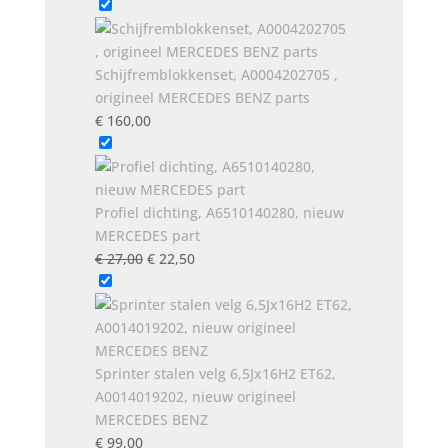
prijs
prijs
was:
is:
€ 41,00.
€ 35,00.
Schijfremblokkenset, A0004202705 ,
origineel MERCEDES BENZ parts
€
160,00
Profiel dichting, A6510140280, nieuw
MERCEDES part
Oorspronkelijke
Huidige
€
27,00
€
22,50
prijs
prijs
was:
is:
€ 27,00.
€ 22,50.
Sprinter stalen velg 6,5Jx16H2 ET62,
A0014019202, nieuw origineel
MERCEDES BENZ
€
99,00