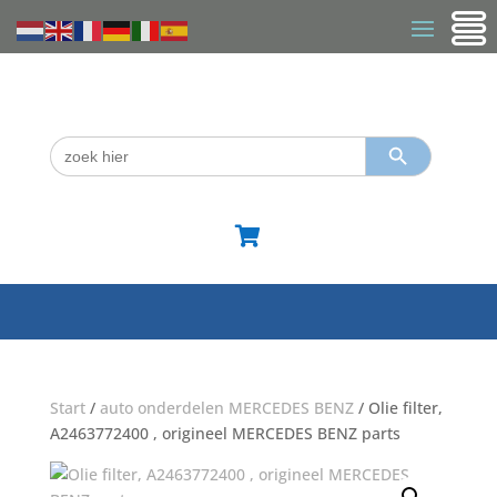
Zoekknop
Zoek
naar:

Start
/
auto onderdelen MERCEDES BENZ
/ Olie filter,
A2463772400 , origineel MERCEDES BENZ parts