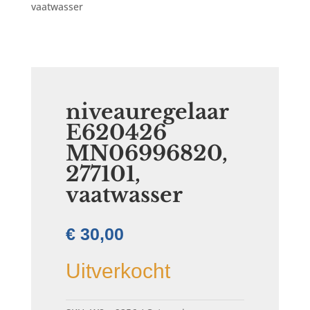
vaatwasser
niveauregelaar
E620426
MN06996820,
277101,
vaatwasser
€
30,00
Uitverkocht