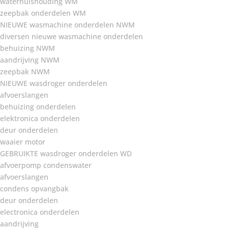
waterhuishouding WM
zeepbak onderdelen WM
NIEUWE wasmachine onderdelen NWM
diversen nieuwe wasmachine onderdelen
behuizing NWM
aandrijving NWM
zeepbak NWM
NIEUWE wasdroger onderdelen
afvoerslangen
behuizing onderdelen
elektronica onderdelen
deur onderdelen
waaier motor
GEBRUIKTE wasdroger onderdelen WD
afvoerpomp condenswater
afvoerslangen
condens opvangbak
deur onderdelen
electronica onderdelen
aandrijving