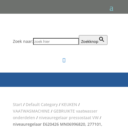
Zoek naar:
Zoekknop

Start
/
Default Category
/
KEUKEN
/
VAATWASMACHINE
/
GEBRUIKTE vaatwasser
onderdelen
/
niveauregelaar pressostaat VW
/
niveauregelaar E620426 MN06996820, 277101,