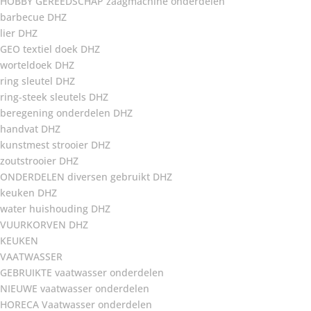
HOBBY GEREEDSCHAP zaagmachine onderdelen
barbecue DHZ
lier DHZ
GEO textiel doek DHZ
worteldoek DHZ
ring sleutel DHZ
ring-steek sleutels DHZ
beregening onderdelen DHZ
handvat DHZ
kunstmest strooier DHZ
zoutstrooier DHZ
ONDERDELEN diversen gebruikt DHZ
keuken DHZ
water huishouding DHZ
VUURKORVEN DHZ
KEUKEN
VAATWASSER
GEBRUIKTE vaatwasser onderdelen
NIEUWE vaatwasser onderdelen
HORECA Vaatwasser onderdelen