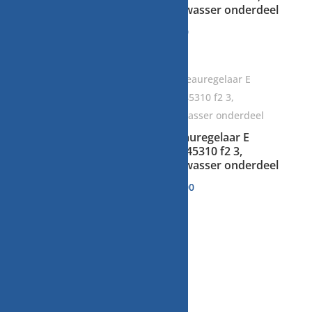
vaatwasser onderdeel
vaatwasser onderdeel
€
10,00
€
7,50
niveauregelaar T.Nr.
niveauregelaar E
2394471, vaatwasser
646145310 f2 3,
onderdeel
vaatwasser onderdeel
€
10,00
€
10,00