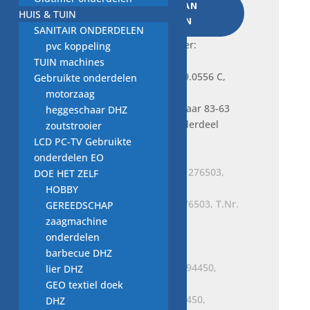
TOEVOEGEN AAN
HUIS & TUIN
C,
WINKELWAGEN
SANITAIR ONDERDELEN
vaatwasser
Frequently bought together:
pvc koppeling
onderdeel
TUIN machines
aantal
Gebruikte onderdelen
motorzaag
Je bekijkt nu:
niveauregelaar 83-63
heggeschaar DHZ
39.0556 C, vaatwasser onderdeel
zoutstrooier
€
10,00
LCD PC-TV Gebruikte
onderdelen EO
DOE HET ZELF
HOBBY
niveauregelaar E 00 42, 276503, T.Nr.
GEREEDSCHAP
3369961 vaatwasser
zaagmachine
€
7,50
onderdelen
barbecue DHZ
lier DHZ
GEO textiel doek
niveauregelaar T.Nr. 2394450,
DHZ