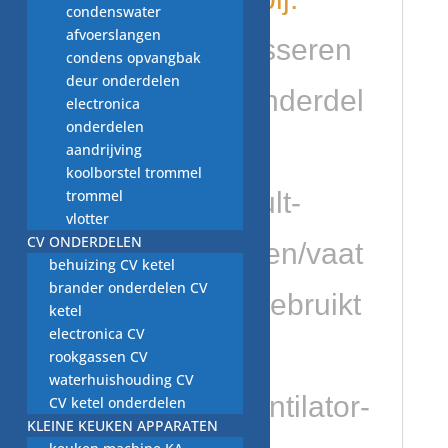
condenswater
afvoerslangen
https://vaatwasseren
condens opvangbak
deur onderdelen
wasmachineonderdel
electronica
onderdelen
en.nl/product-
aandrijving
koolborstel trommel
trommel
category/default-
vlotter
CV ONDERDELEN
category/keuken/vaat
behuizing CV ketel
brander onderdelen CV
wasmachine/gebruikt
ketel
electronica CV
e-vaatwasser-
rookgassen CV
waterhuishouding CV
onderdelen/ventilator-
CV ketel onderdelen
KLEINE KEUKEN APPARATEN