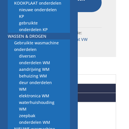
KOOKPLAAT onderdelen
TOEVOEGEN
nieuwe onderdelen
Total:
€
92,50
KP
gebruikte
onderdelen KP
SKU:
W8b.11184
Categorie:
WASSEN & DROGEN
niveauregelaar pressostaat VW
Gebruikte wasmachine
onderdelen
diversen
onderdelen WM
aandrijving WM
behuizing WM
Beschrijving
deur onderdelen
Aanvullende informatie
WM
elektronica WM
Beoordelingen (0)
waterhuishouding
WM
vaatwasser
zeepbak
onderdelen WM
NIEUWE wasmachine