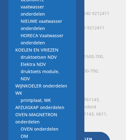
vaatwasser
onderdelen
NIEUWE vaatwasser
niveauregelaar 96-25-E240 9212411
onderdelen
vaatwasser onderdeel
HORECA Vaatwasser
€
10,00
onderdelen
KOELEN EN VRIEZEN
druktoetsen NDV
Elektra NDV
niveauregelaar E.95.10.1500-700,
druktoets module,
T.Nr. 4013255 vaatwasser
NDV
€
10,00
WIJNKOELER onderdelen
WK
printplaat, WK
AFZUIGKAP onderdelen
niveau regelaar 152.98.761143, 0611,
OVEN-MAGNETRON
60-27, vaatwasser onderd
onderdelen
€
10,00
OVEN onderdelen
OM
AAN WINKELWAGEN