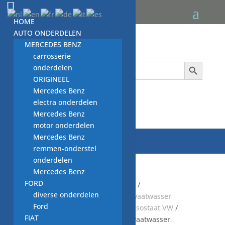
HOME
AUTO ONDERDELEN
MERCEDES BENZ
carrosserie
Zoekknop
Zoek
onderdelen
naar:
ORIGINEEL
Mercedes Benz
electra onderdelen

Mercedes Benz
motor onderdelen
Mercedes Benz
remmen-onderstel
onderdelen
Mercedes Benz
FORD
Start
/
Default Category
/
KEUKEN
/
diverse onderdelen
VAATWASMACHINE
/
GEBRUIKTE vaatwasser
Ford
onderdelen
/
niveauregelaar pressostaat VW
/
FIAT
niveauregelaar 83-63 39.0556 C, vaatwasser