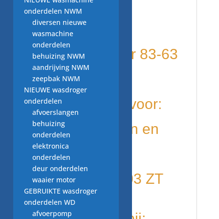
onderdelen:
onderdelen NWM
diversen nieuwe
tweedehands
wasmachine
onderdelen
niveauregelaar 83-63
behuizing NWM
aandrijving NWM
39.0556 C
zeepbak NWM
NIEUWE wasdroger
wordt gebuikt voor:
onderdelen
afvoerslangen
behuizing
diverse merken en
onderdelen
elektronica
modellen o.a.
onderdelen
deur onderdelen
ETNA TF 18003 ZT
waaier motor
GEBRUIKTE wasdroger
onderdelen WD
afvoerpomp
kijk ook eens bij: