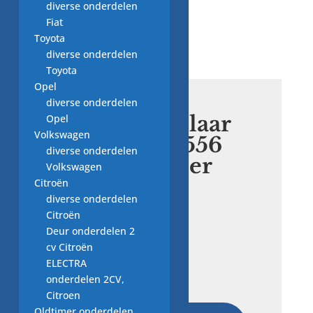
diverse onderdelen
onderdeel
Fiat
Toyota
diverse onderdelen
Toyota
Opel
diverse onderdelen
niveauregelaar
Opel
Volkswagen
83-63 39.0556
diverse onderdelen
C, vaatwasser
Volkswagen
onderdeel
Citroën
diverse onderdelen
Citroën
€
10,00
Deur onderdelen 2
cv Citroën
ELECTRA
niveauregelaar
onderdelen 2CV,
83-
Citroen
63
Oldtimer onderdelen
39.0556