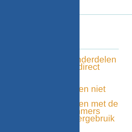
WITGOED VOOR U!
Tweedehands onderdelen
Grote voorraad, direct
leverbaar
Duurzaam
Unieke onderdelen niet
elders leverbaar
Makkelijk te vinden met de
onderdelen nummers
Milieu bewust, hergebruik
van onderdelen