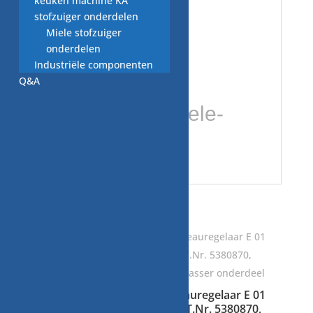
keuken machine KA
gebruikte-
stofzuiger onderdelen
Miele stofzuiger
vaatwasser-
onderdelen
Industriële componenten
onderdelen/
Q&A
https://www.miele-
forum.nl/
Gerelateerde producten
niveauregelaar T.Nr.
niveauregelaar E 01
1077411 gebruikt
058, T.Nr. 5380870,