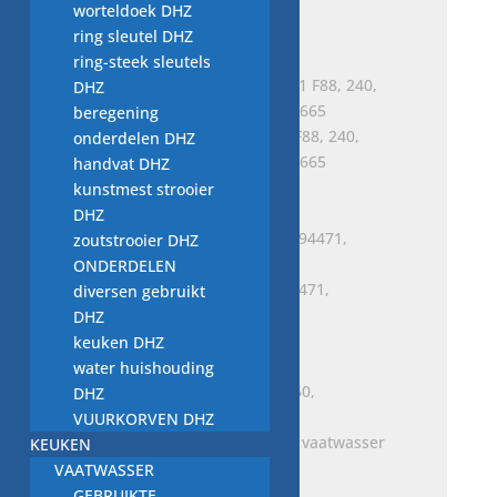
vaatwasser onderdeel
worteldoek DHZ
€
10,00
ring sleutel DHZ
ring-steek sleutels
DHZ
beregening
niveauregelaar 731-5651 F88, 240,
onderdelen DHZ
155-100, 85-35, T Nr. 1418665
handvat DHZ
€
15,00
kunstmest strooier
DHZ
zoutstrooier DHZ
ONDERDELEN
niveauregelaar T.Nr. 2394471,
diversen gebruikt
vaatwasser onderdeel
DHZ
€
10,00
keuken DHZ
water huishouding
DHZ
VUURKORVEN DHZ
niveauregelaar 18991860, vaatwasser
KEUKEN
onderdeel
VAATWASSER
€
10,00
GEBRUIKTE