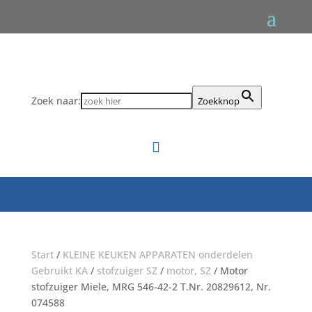
Zoek naar:
Zoekknop

Start
/
KLEINE KEUKEN APPARATEN onderdelen
Gebruikt KA
/
stofzuiger SZ
/
motor, SZ
/ Motor
stofzuiger Miele, MRG 546-42-2 T.Nr. 20829612, Nr.
074588