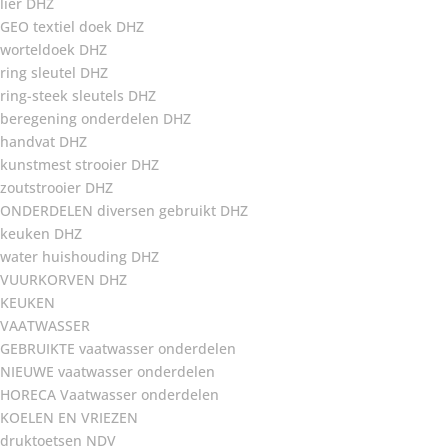
lier DHZ
GEO textiel doek DHZ
worteldoek DHZ
ring sleutel DHZ
ring-steek sleutels DHZ
beregening onderdelen DHZ
handvat DHZ
kunstmest strooier DHZ
zoutstrooier DHZ
ONDERDELEN diversen gebruikt DHZ
keuken DHZ
water huishouding DHZ
VUURKORVEN DHZ
KEUKEN
VAATWASSER
GEBRUIKTE vaatwasser onderdelen
NIEUWE vaatwasser onderdelen
HORECA Vaatwasser onderdelen
KOELEN EN VRIEZEN
druktoetsen NDV