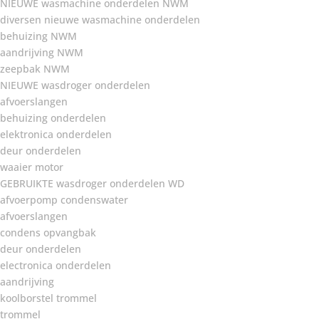
NIEUWE wasmachine onderdelen NWM
diversen nieuwe wasmachine onderdelen
behuizing NWM
aandrijving NWM
zeepbak NWM
NIEUWE wasdroger onderdelen
afvoerslangen
behuizing onderdelen
elektronica onderdelen
deur onderdelen
waaier motor
GEBRUIKTE wasdroger onderdelen WD
afvoerpomp condenswater
afvoerslangen
condens opvangbak
deur onderdelen
electronica onderdelen
aandrijving
koolborstel trommel
trommel