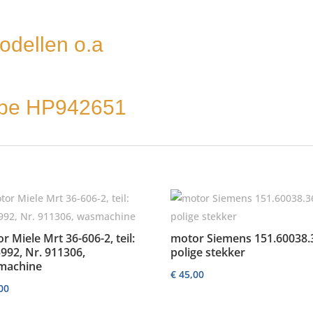
odellen o.a
ype HP942651
r Miele Mrt 36-606-2, teil:
motor Siemens 151.60038.3
992, Nr. 911306,
polige stekker
machine
€
45,00
00