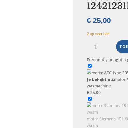
12421231
€
25,00
2 op voorraad
motor
ACC
TOE
type
Frequently bought to
20584.513,
AC-
EL,
Je bekijkt nu:
motor 
124212311
wasmachine
wasmachine
€
25,00
aantal
motor Siemens 151.600
wasm