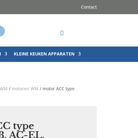
Contact
op

N
KLEINE KEUKEN APPARATEN
a WM
/
motoren WM
/ motor ACC type
CC type
3, AC-EL,