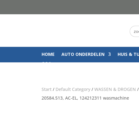
Zoe
naar
HOME
AUTO ONDERDELEN
HUIS & T
Q&A
Start
/
Default Category
/
WASSEN & DROGEN
20584.513, AC-EL, 124212311 wasmachine