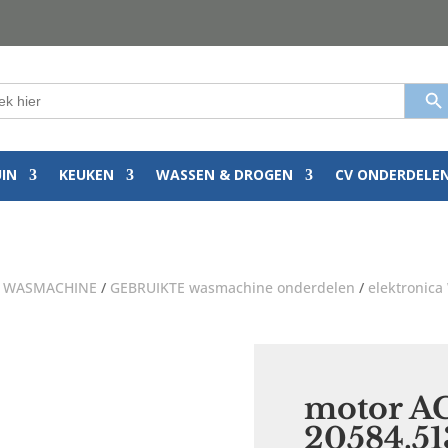
Zoekkn
k
:
UIN
KEUKEN
WASSEN & DROGEN
CV ONDERDELE
/
WASMACHINE
/
GEBRUIKTE wasmachine onderdelen
/
elektronic
motor A
20584.51