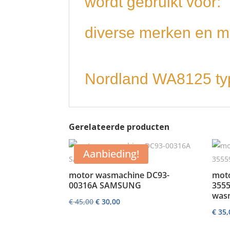
wordt gebruikt voor:
diverse merken en m
Nordland WA8125 t
Gerelateerde producten
Aanbieding!
motor wasmachine DC93-
moto
00316A SAMSUNG
3555
was
Oorspronkelijke
Huidige
€
45,00
€
30,00
€
35,
prijs
prijs
was:
is: