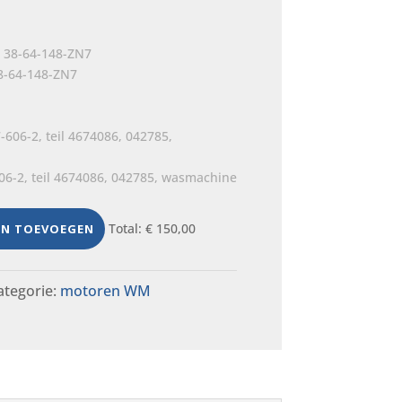
8-64-148-ZN7
06-2, teil 4674086, 042785, wasmachine
Total:
€
150,00
EN TOEVOEGEN
ategorie:
motoren WM