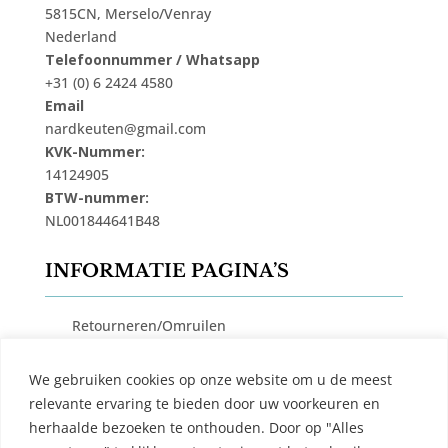
5815CN, Merselo/Venray
Nederland
Telefoonnummer / Whatsapp
+31 (0) 6 2424 4580
Email
nardkeuten@gmail.com
KVK-Nummer:
14124905
BTW-nummer:
NL001844641B48
INFORMATIE PAGINA’S
Retourneren/Omruilen
Privacy Beleid
We gebruiken cookies op onze website om u de meest
Cookiebeleid
relevante ervaring te bieden door uw voorkeuren en
Algemene Voorwaarden
herhaalde bezoeken te onthouden. Door op "Alles