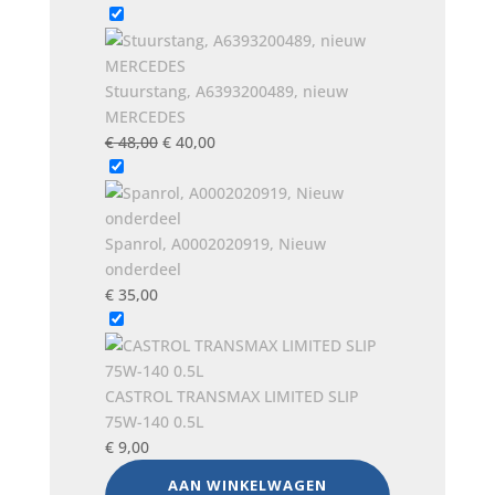
Stuurstang, A6393200489, nieuw
MERCEDES
Oorspronkelijke
Huidige
€
48,00
€
40,00
prijs
prijs
was:
is:
€ 48,00.
€ 40,00.
Spanrol, A0002020919, Nieuw
onderdeel
€
35,00
CASTROL TRANSMAX LIMITED SLIP
75W-140 0.5L
€
9,00
AAN WINKELWAGEN