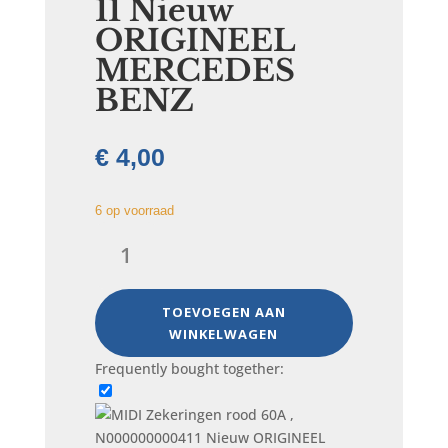
11 Nieuw
ORIGINEEL
MERCEDES
BENZ
€
4,00
6 op voorraad
MIDI
Zekeringen
rood
60A
TOEVOEGEN AAN
,
WINKELWAGEN
N000000000411
Frequently bought together:
Nieuw
ORIGINEEL
MERCEDES
BENZ