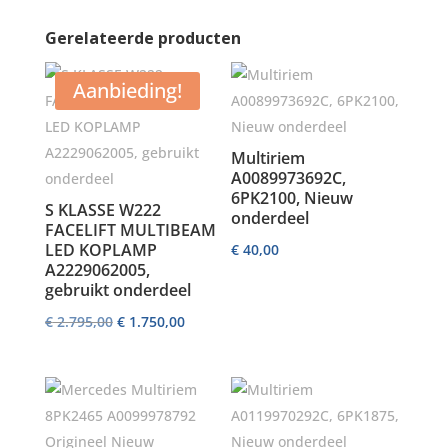
Gerelateerde producten
Aanbieding!
Multiriem
A0089973692C,
6PK2100, Nieuw
S KLASSE W222
onderdeel
FACELIFT MULTIBEAM
LED KOPLAMP
€
40,00
A2229062005,
gebruikt onderdeel
Oorspronkelijke
Huidige
€
2.795,00
€
1.750,00
prijs
prijs
was:
is:
€ 2.795,00.
€ 1.750,00.