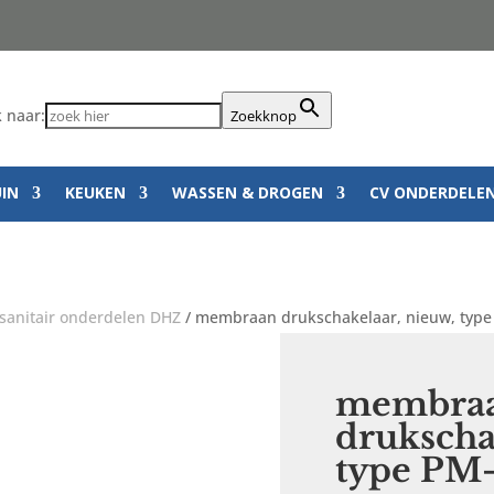
 naar:
Zoekknop
UIN
KEUKEN
WASSEN & DROGEN
CV ONDERDELE
sanitair onderdelen DHZ
/ membraan drukschakelaar, nieuw, type
membra
drukscha
type PM-