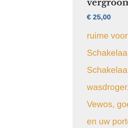
vergroo
€
25,00
ruime voo
Schakelaar
Schakelaa
wasdroger
Vewos, goe
en uw por