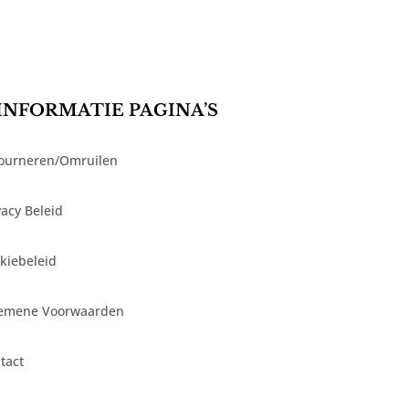
INFORMATIE PAGINA’S
ourneren/Omruilen
vacy Beleid
kiebeleid
emene Voorwaarden
tact