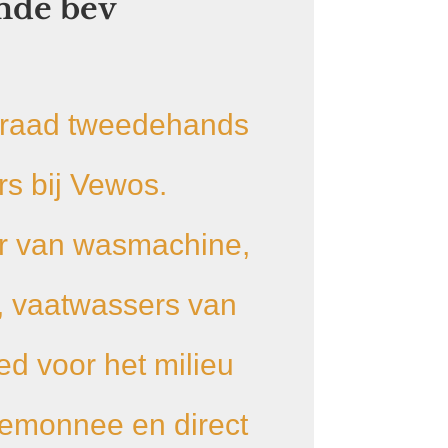
mde bev
rraad tweedehands
s bij Vewos.
r van wasmachine,
, vaatwassers van
d voor het milieu
temonnee en direct