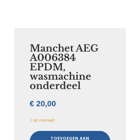
Manchet AEG
A006384
EPDM,
wasmachine
onderdeel
€
20,00
1 op voorraad
Manchet
TOEVOEGEN AAN
AEG