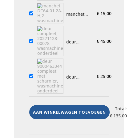
02,
wasmachine
€
15,00
manchet
onderdeel
DC64-01 2A-
HJ2
wasmachine
€
45,00
deur
compleet,
20271128-
00078
wasmachine
onderdeel
€
25,00
deur
9000463344
compleet
met
scharnier,
wasmachine
Total:
AAN WINKELWAGEN TOEVOEGEN
onderdeel
€
135,00