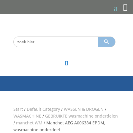
Zoekknop
Zoek
naar:

Start
/
Default Category
/
WASSEN & DROGEN
/
WASMACHINE
/
GEBRUIKTE wasmachine onderdelen
/
manchet WM
/ Manchet AEG A006384 EPDM,
wasmachine onderdeel