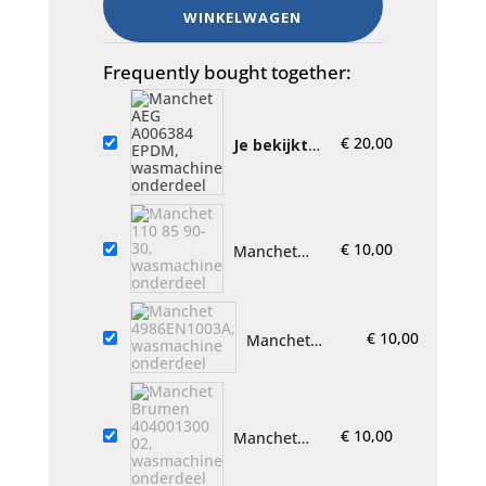
WINKELWAGEN
A006384
EPDM,
wasmachine
Frequently bought together:
onderdeel
aantal
€
20,00
Je bekijkt
nu:
Manchet
AEG
A006384
EPDM,
€
10,00
Manchet
wasmachine
110 85 90-
onderdeel
30,
wasmachine
onderdeel
€
10,00
Manchet
4986EN1003A,
wasmachine
onderdeel
€
10,00
Manchet
Brumen
404001300