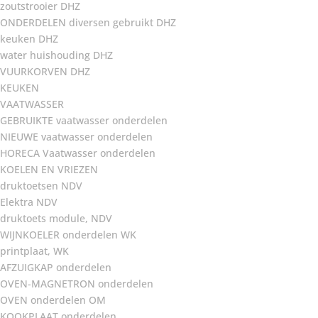
zoutstrooier DHZ
ONDERDELEN diversen gebruikt DHZ
keuken DHZ
water huishouding DHZ
VUURKORVEN DHZ
KEUKEN
VAATWASSER
GEBRUIKTE vaatwasser onderdelen
NIEUWE vaatwasser onderdelen
HORECA Vaatwasser onderdelen
KOELEN EN VRIEZEN
druktoetsen NDV
Elektra NDV
druktoets module, NDV
WIJNKOELER onderdelen WK
printplaat, WK
AFZUIGKAP onderdelen
OVEN-MAGNETRON onderdelen
OVEN onderdelen OM
KOOKPLAAT onderdelen