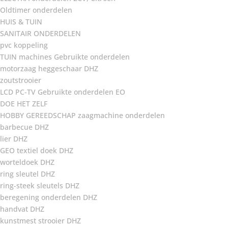
Oldtimer onderdelen
HUIS & TUIN
SANITAIR ONDERDELEN
pvc koppeling
TUIN machines Gebruikte onderdelen
motorzaag heggeschaar DHZ
zoutstrooier
LCD PC-TV Gebruikte onderdelen EO
DOE HET ZELF
HOBBY GEREEDSCHAP zaagmachine onderdelen
barbecue DHZ
lier DHZ
GEO textiel doek DHZ
worteldoek DHZ
ring sleutel DHZ
ring-steek sleutels DHZ
beregening onderdelen DHZ
handvat DHZ
kunstmest strooier DHZ