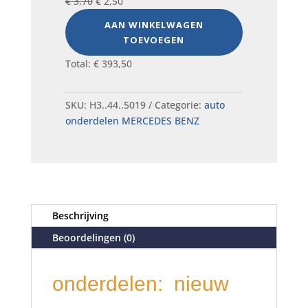
Oorspronkelijke
Huidige
€
3,70
€
2,50
prijs
prijs
AAN WINKELWAGEN
was:
is:
TOEVOEGEN
€ 3,70.
€ 2,50.
Total:
€
393,50
SKU:
H3..44..5019
Categorie:
auto
onderdelen MERCEDES BENZ
Beschrijving
Beoordelingen (0)
onderdelen: nieuw