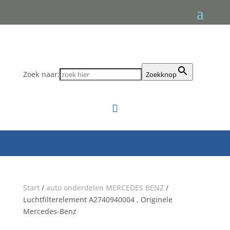
Zoek naar:
Zoekknop

Start
/
auto onderdelen MERCEDES BENZ
/
Luchtfilterelement A2740940004 , Originele
Mercedes-Benz