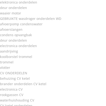
elektronica onderdelen
deur onderdelen
waaier motor
GEBRUIKTE wasdroger onderdelen WD
afvoerpomp condenswater
afvoerslangen
condens opvangbak
deur onderdelen
electronica onderdelen
aandrijving
koolborstel trommel
trommel
vlotter
CV ONDERDELEN
behuizing CV ketel
brander onderdelen CV ketel
electronica CV
rookgassen CV
waterhuishouding CV
CV ketel onderdelen