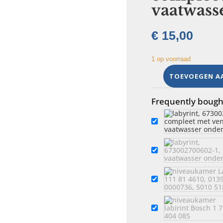
vaatwass
€
15,00
1 op voorraad
TOEVOEGEN A
labyrint,
673002600078
Frequently bought
compleet
met
ventilator,
vaatwasser
onderdeel
aantal