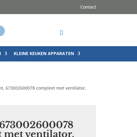
Contact
op

N
KLEINE KEUKEN APPARATEN
int, 673002600078 compleet met ventilator,
, 673002600078
 met ventilator,