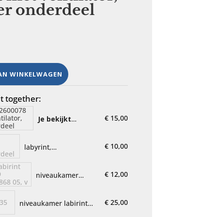
er onderdeel
AN WINKELWAGEN
 together:
€
15,00
Je bekijkt
nu:
labyrint,
673002600078
€
10,00
labyrint,
compleet met
673002700602-1,
ventilator,
vaatwasser onderdeel
vaatwasser
€
12,00
niveaukamer
onderdeel
Labirint 111 81
4610, 0139
€
25,00
niveaukamer labirint
0000736, 5010
Bosch 1 735 404 085
51868 05, v