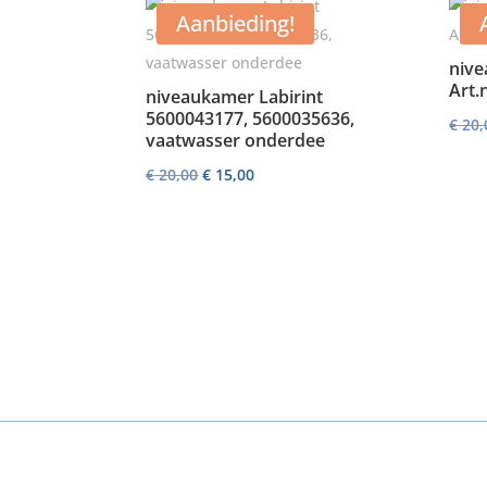
Aanbieding!
nive
Art.
niveaukamer Labirint
5600043177, 5600035636,
€
20,
vaatwasser onderdee
Oorspronkelijke
Huidige
€
20,00
€
15,00
prijs
prijs
was:
is:
€ 20,00.
€ 15,00.