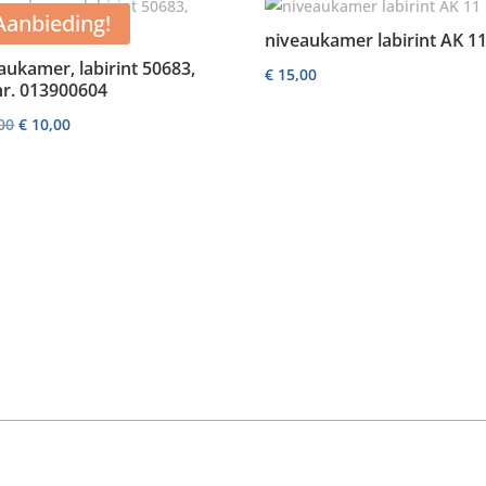
Aanbieding!
niveaukamer labirint AK 1
aukamer, labirint 50683,
€
15,00
nr. 013900604
Oorspronkelijke
Huidige
00
€
10,00
prijs
prijs
was:
is:
€ 20,00.
€ 10,00.