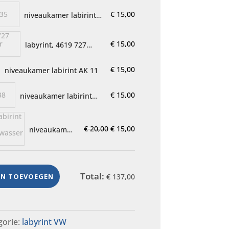
€
15,00
niveaukamer labirint
Bosch 1 735 404 046-
047
€
15,00
labyrint, 4619 727
24071, vaatwasser
onderdeel
€
15,00
niveaukamer labirint AK 11
€
15,00
niveaukamer labirint
Bosch 1738 050 221
Oorspronkelijke
Huidige
€
20,00
€
15,00
niveaukamer
Labirint
prijs
prijs
5600043177,
was:
is:
5600035636,
€ 20,00.
€ 15,00.
vaatwasser
Total:
EN TOEVOEGEN
€
137,00
onderdee
gorie:
labyrint VW