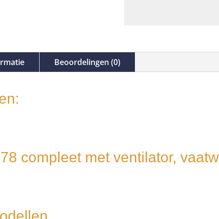
ormatie
Beoordelingen (0)
en:
78 compleet met ventilator, vaat
odellen