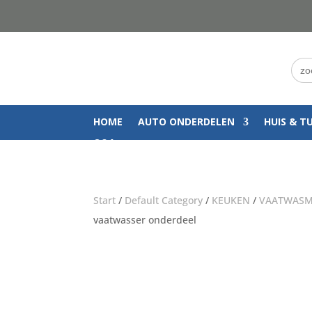
Zoe
naar
HOME
AUTO ONDERDELEN
HUIS & T
Q&A
Start
/
Default Category
/
KEUKEN
/
VAATWASM
vaatwasser onderdeel