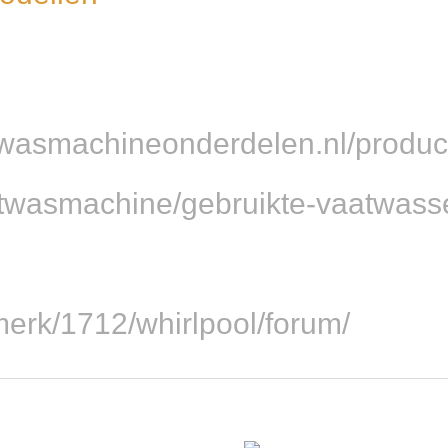
wasmachineonderdelen.nl/product
twasmachine/gebruikte-vaatwass
/merk/1712/whirlpool/forum/