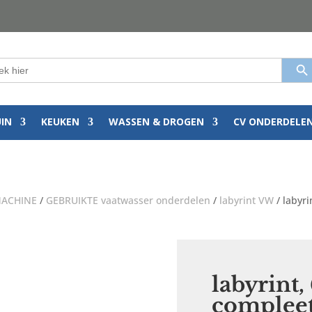
Zoekkn
k
:
UIN
KEUKEN
WASSEN & DROGEN
CV ONDERDELE
ACHINE
/
GEBRUIKTE vaatwasser onderdelen
/
labyrint VW
/ labyr
labyrint
compleet