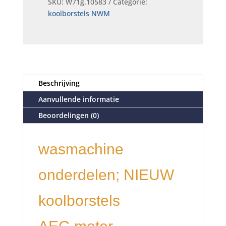
SKU:
W71g.10583
Categorie:
koolborstels NWM
Beschrijving
Aanvullende informatie
Beoordelingen (0)
wasmachine
onderdelen; NIEUW
koolborstels