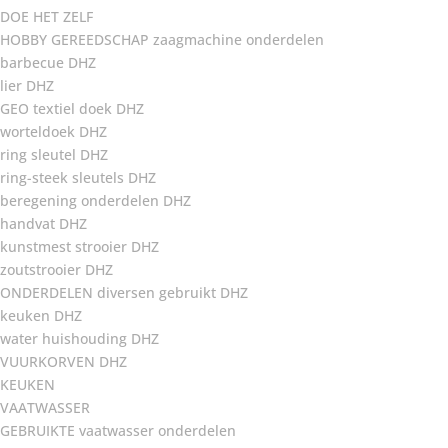
DOE HET ZELF
HOBBY GEREEDSCHAP zaagmachine onderdelen
barbecue DHZ
lier DHZ
GEO textiel doek DHZ
worteldoek DHZ
ring sleutel DHZ
ring-steek sleutels DHZ
beregening onderdelen DHZ
handvat DHZ
kunstmest strooier DHZ
zoutstrooier DHZ
ONDERDELEN diversen gebruikt DHZ
keuken DHZ
water huishouding DHZ
VUURKORVEN DHZ
KEUKEN
VAATWASSER
GEBRUIKTE vaatwasser onderdelen