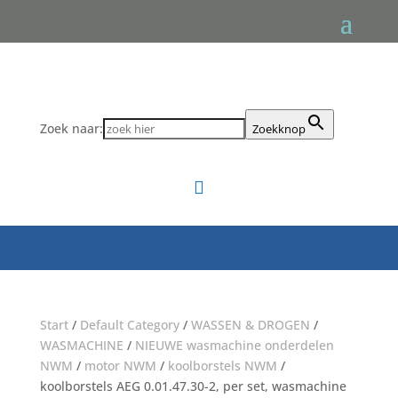
Zoek naar:
Zoekknop

Start
/
Default Category
/
WASSEN & DROGEN
/
WASMACHINE
/
NIEUWE wasmachine onderdelen
NWM
/
motor NWM
/
koolborstels NWM
/
koolborstels AEG 0.01.47.30-2, per set, wasmachine