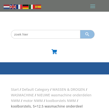
Zoekknop
Zoek
naar:

Start
/
Default Category
/
WASSEN & DROGEN
/
WASMACHINE
/
NIEUWE wasmachine onderdelen
NWM
/
motor NWM
/
koolborstels NWM
/
koolborstels, 5×12.5 wasmachine onderdeel