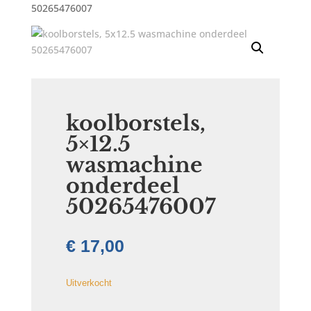
50265476007
koolborstels,
5×12.5
wasmachine
onderdeel
50265476007
€
17,00
Uitverkocht