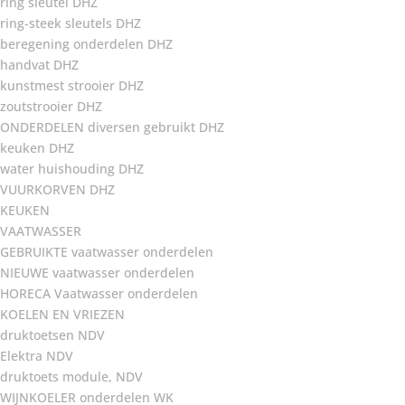
ring sleutel DHZ
ring-steek sleutels DHZ
beregening onderdelen DHZ
handvat DHZ
kunstmest strooier DHZ
zoutstrooier DHZ
ONDERDELEN diversen gebruikt DHZ
keuken DHZ
water huishouding DHZ
VUURKORVEN DHZ
KEUKEN
VAATWASSER
GEBRUIKTE vaatwasser onderdelen
NIEUWE vaatwasser onderdelen
HORECA Vaatwasser onderdelen
KOELEN EN VRIEZEN
druktoetsen NDV
Elektra NDV
druktoets module, NDV
WIJNKOELER onderdelen WK