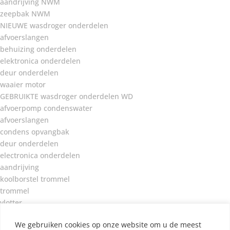
aandrijving NWM
zeepbak NWM
NIEUWE wasdroger onderdelen
afvoerslangen
behuizing onderdelen
elektronica onderdelen
deur onderdelen
waaier motor
GEBRUIKTE wasdroger onderdelen WD
afvoerpomp condenswater
afvoerslangen
condens opvangbak
deur onderdelen
electronica onderdelen
aandrijving
koolborstel trommel
trommel
vlotter
CV ONDERDELEN
We gebruiken cookies op onze website om u de meest
behuizing CV ketel