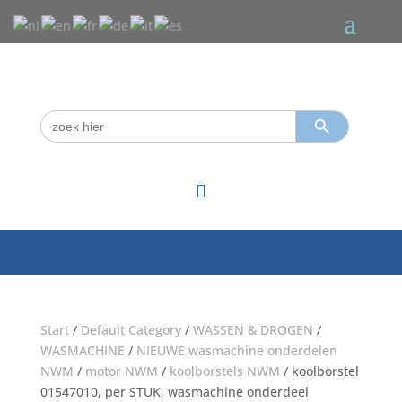
Zoekknop
Zoek
naar:

Start
/
Default Category
/
WASSEN & DROGEN
/
WASMACHINE
/
NIEUWE wasmachine onderdelen
NWM
/
motor NWM
/
koolborstels NWM
/ koolborstel
01547010, per STUK, wasmachine onderdeel