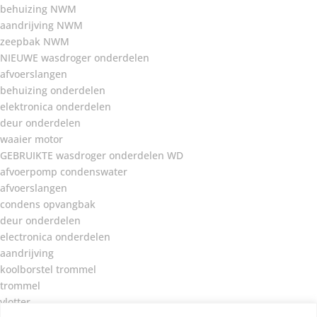
behuizing NWM
aandrijving NWM
zeepbak NWM
NIEUWE wasdroger onderdelen
afvoerslangen
behuizing onderdelen
elektronica onderdelen
deur onderdelen
waaier motor
GEBRUIKTE wasdroger onderdelen WD
afvoerpomp condenswater
afvoerslangen
condens opvangbak
deur onderdelen
electronica onderdelen
aandrijving
koolborstel trommel
trommel
vlotter