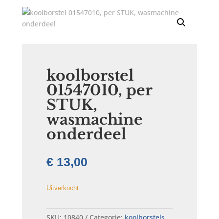
koolborstel
01547010, per
STUK,
wasmachine
onderdeel
€
13,00
Uitverkocht
SKU:
10840
Categorie:
koolborstels