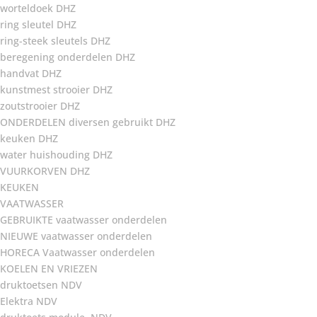
worteldoek DHZ
ring sleutel DHZ
ring-steek sleutels DHZ
beregening onderdelen DHZ
handvat DHZ
kunstmest strooier DHZ
zoutstrooier DHZ
ONDERDELEN diversen gebruikt DHZ
keuken DHZ
water huishouding DHZ
VUURKORVEN DHZ
KEUKEN
VAATWASSER
GEBRUIKTE vaatwasser onderdelen
NIEUWE vaatwasser onderdelen
HORECA Vaatwasser onderdelen
KOELEN EN VRIEZEN
druktoetsen NDV
Elektra NDV