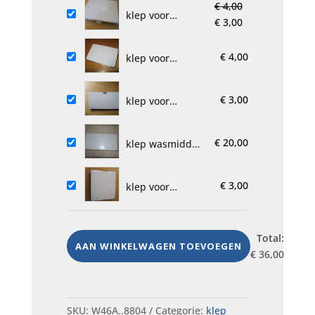
inspectiepaneel,
€
4,00
was:
is:
132105000,
klep voor
Oorspronkelijke
Huidige
€
3,00
€ 4,00.
€ 3,00.
GEBRUIKT,
inspectiepaneel,
prijs
prijs
wasmachin
Miele M-Nr.
was:
is:
€
4,00
7097841,
klep voor
€ 4,00.
€ 3,00.
GEBRUIKT,
inspectiepaneel
wasmac
13250450,
€
3,00
GEBRUIKT,
klep voor
wasmachine
inspectiepaneel,
90000 018777,
€
20,00
gebruikt,
klep wasmiddel
wasmachin
reservoir, Miele
M-Nr. 09050776,
€
3,00
10700781,
klep voor
wasmachine
inspectiepaneel,
4619 710 15151,
gebruikt,
Total:
wasmachin
AAN WINKELWAGEN TOEVOEGEN
€
36,00
SKU:
W46A..8804
Categorie:
klep