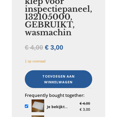
klep voor
inspectiepaneel,
132105000,
GEBRUIKT,
wasmachin
Oorspronkelijke
Huidige
€
4,00
€
3,00
prijs
prijs
was:
is:
1 op voorraad
€ 4,00.
€ 3,00.
klep
TOEVOEGEN AAN
voor
WINKELWAGEN
inspectiepaneel,
132105000,
GEBRUIKT,
Frequently bought together:
wasmachin
€
4,00
aantal
Je bekijkt
Oorspronkelijke
Huidige
€
3,00
nu:
klep voor
prijs
prijs