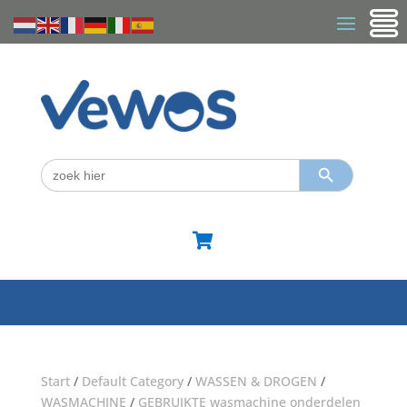
Zoekknop
Zoek
naar:

Start
/
Default Category
/
WASSEN & DROGEN
/
WASMACHINE
/
GEBRUIKTE wasmachine onderdelen