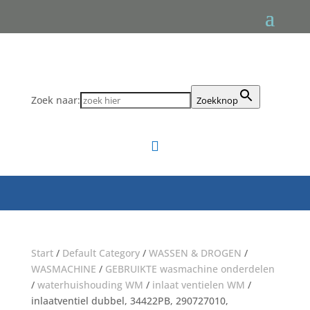
Zoek naar:
Zoekknop

Start
/
Default Category
/
WASSEN & DROGEN
/
WASMACHINE
/
GEBRUIKTE wasmachine onderdelen
/
waterhuishouding WM
/
inlaat ventielen WM
/
inlaatventiel dubbel, 34422PB, 290727010,