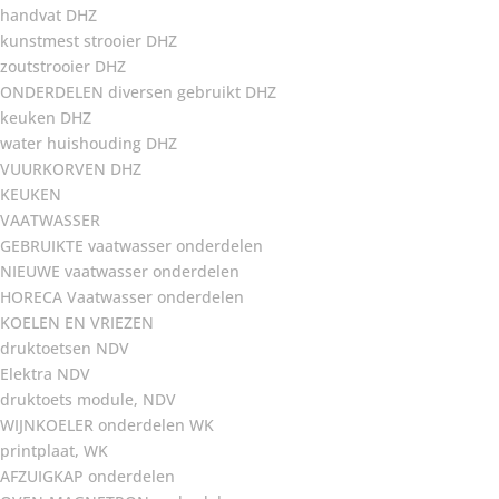
handvat DHZ
kunstmest strooier DHZ
zoutstrooier DHZ
ONDERDELEN diversen gebruikt DHZ
keuken DHZ
water huishouding DHZ
VUURKORVEN DHZ
KEUKEN
VAATWASSER
GEBRUIKTE vaatwasser onderdelen
NIEUWE vaatwasser onderdelen
HORECA Vaatwasser onderdelen
KOELEN EN VRIEZEN
druktoetsen NDV
Elektra NDV
druktoets module, NDV
WIJNKOELER onderdelen WK
printplaat, WK
AFZUIGKAP onderdelen