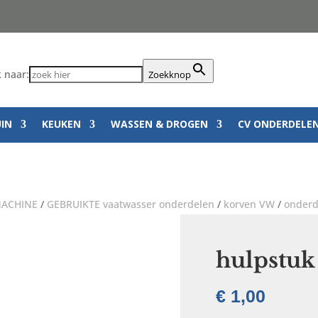
 naar:
Zoekknop
UIN
KEUKEN
WASSEN & DROGEN
CV ONDERDELE
ACHINE
/
GEBRUIKTE vaatwasser onderdelen
/
korven VW
/
onderd
hulpstuk
€
1,00