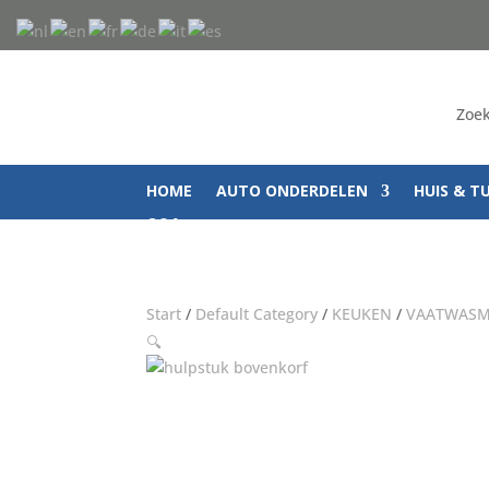
Zoek
HOME
AUTO ONDERDELEN
HUIS & T
Q&A
Start
/
Default Category
/
KEUKEN
/
VAATWASM
🔍