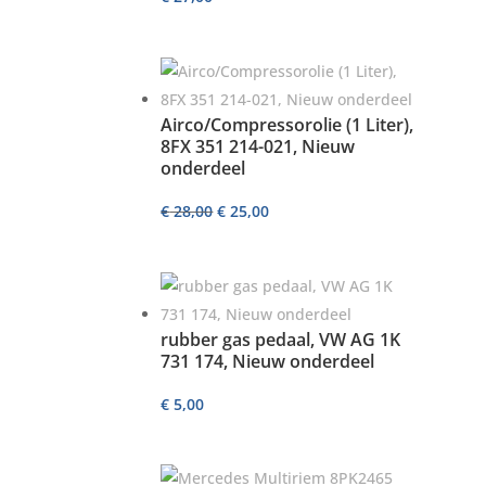
Airco/Compressorolie (1 Liter),
8FX 351 214-021, Nieuw
onderdeel
Oorspronkelijke
Huidige
€
28,00
€
25,00
prijs
prijs
was:
is:
€ 28,00.
€ 25,00.
rubber gas pedaal, VW AG 1K
731 174, Nieuw onderdeel
€
5,00