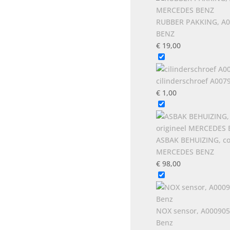
RUBBER PAKKING, A0
BENZ
€
19,00
cilinderschroef A00
€
1,00
ASBAK BEHUIZING, co
MERCEDES BENZ
€
98,00
NOX sensor, A0009053
Benz