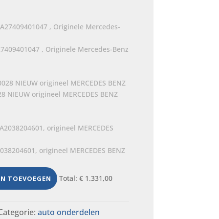
27409401047 , Originele Mercedes-Benz
28 NIEUW origineel MERCEDES BENZ
A2038204601, origineel MERCEDES BENZ
Total:
€
1.331,00
EN TOEVOEGEN
Categorie:
auto onderdelen