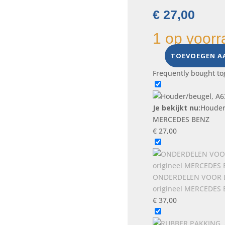
€
27,00
1 op voorr
TOEVOEGEN A
Houder/beugel,
A6394900240
Frequently bought to
origineel
MERCEDES
BENZ
Je bekijkt nu:
Houder
aantal
MERCEDES BENZ
€
27,00
ONDERDELEN VOOR B
origineel MERCEDES
€
37,00