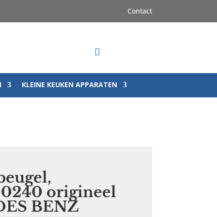
Contact

N
KLEINE KEUKEN APPARATEN
eugel,
0240 origineel
ES BENZ