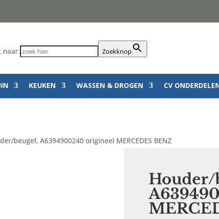
 naar:
Zoekknop
UIN
KEUKEN
WASSEN & DROGEN
CV ONDERDELE
der/beugel, A6394900240 origineel MERCEDES BENZ
Houder/b
A639490
MERCED