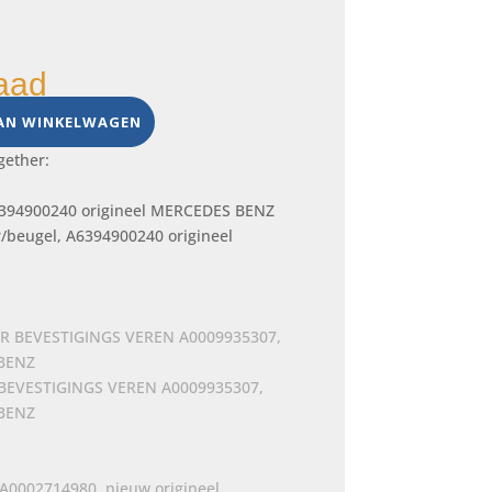
aad
AN WINKELWAGEN
gether:
/beugel, A6394900240 origineel
EVESTIGINGS VEREN A0009935307,
 BENZ