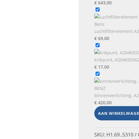
€
643,00
Luchtfilterelement A
€
69,00
krikpunt, A20469200
€
17,00
binnenverlichting, 
€
420,00
AAN WINKELWAG
SKU:
H1.69..5310