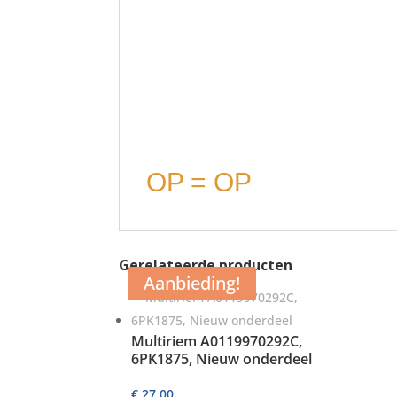
OP = OP
Gerelateerde producten
Aanbieding!
Multiriem A0119970292C,
6PK1875, Nieuw onderdeel
€
27,00