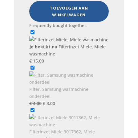
Filterinzet
TOEVOEGEN AAN
Miele,
WINKELWAGEN
Miele
wasmachine
Frequently bought together:
aantal
Je bekijkt nu:
Filterinzet Miele, Miele
wasmachine
€
15,00
Filter, Samsung wasmachine
onderdeel
Oorspronkelijke
Huidige
€
4,00
€
3,00
prijs
prijs
was:
is:
€ 4,00.
€ 3,00.
Filterinzet Miele 3017362, Miele