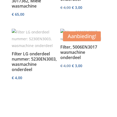
3017362, Miele
wasmachine
Oorspronkelijke
Huidige
€
4,00
€
3,00
€
65,00
prijs
prijs
was:
is:
€ 4,00.
€ 3,00.
Aanbieding!
Filter, 5006EN3017
wasmachine
Filter LG onderdeel
onderdeel
nummer: 5230EN3003,
wasmachine
Oorspronkelijke
Huidige
€
4,00
€
3,00
onderdeel
prijs
prijs
€
4,00
was:
is:
€ 4,00.
€ 3,00.