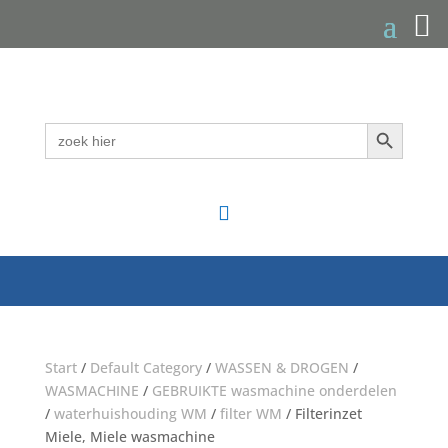
Zoekknop
Zoek
naar:

Start
/
Default Category
/
WASSEN & DROGEN
/
WASMACHINE
/
GEBRUIKTE wasmachine onderdelen
/
waterhuishouding WM
/
filter WM
/ Filterinzet
Miele, Miele wasmachine