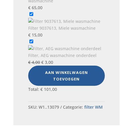
wasmachine
€
65,00
Filter 9037613, Miele wasmachine
€
15,00
Filter, AEG wasmachine onderdeel
Oorspronkelijke
Huidige
€
4,00
€
3,00
prijs
prijs
AAN WINKELWAGEN
was:
is:
TOEVOEGEN
€ 4,00.
€ 3,00.
Total:
€
101,00
SKU:
W1..13079
Categorie:
filter WM