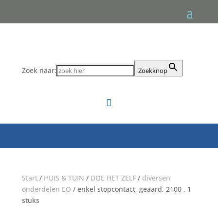
Zoek naar:
Zoekknop

Start
/
HUIS & TUIN
/
DOE HET ZELF
/
diversen
onderdelen EO
/ enkel stopcontact, geaard, 2100 , 1
stuks