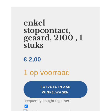
enkel
stopcontact,
geaard, 2100 , 1
stuks
€
2,00
1 op voorraad
enkel
TOEVOEGEN AAN
stopcontact,
WINKELWAGEN
geaard,
2100
Frequently bought together:
,
1