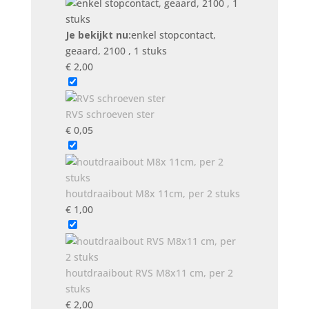
stuks
aantal
Je bekijkt nu:
enkel stopcontact,
geaard, 2100 , 1 stuks
€
2,00
RVS schroeven ster
€
0,05
houtdraaibout M8x 11cm, per 2 stuks
€
1,00
houtdraaibout RVS M8x11 cm, per 2
stuks
€
2,00