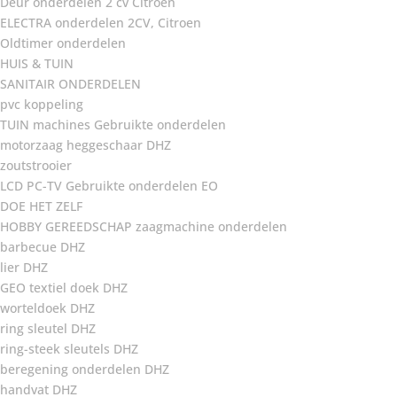
Deur onderdelen 2 cv Citroën
ELECTRA onderdelen 2CV, Citroen
Oldtimer onderdelen
HUIS & TUIN
SANITAIR ONDERDELEN
pvc koppeling
TUIN machines Gebruikte onderdelen
motorzaag heggeschaar DHZ
zoutstrooier
LCD PC-TV Gebruikte onderdelen EO
DOE HET ZELF
HOBBY GEREEDSCHAP zaagmachine onderdelen
barbecue DHZ
lier DHZ
GEO textiel doek DHZ
worteldoek DHZ
ring sleutel DHZ
ring-steek sleutels DHZ
beregening onderdelen DHZ
handvat DHZ