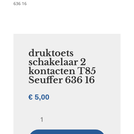
636 16
druktoets
schakelaar 2
kontacten T85
Seuffer 636 16
€
5,00
druktoets
schakelaar
2
kontacten