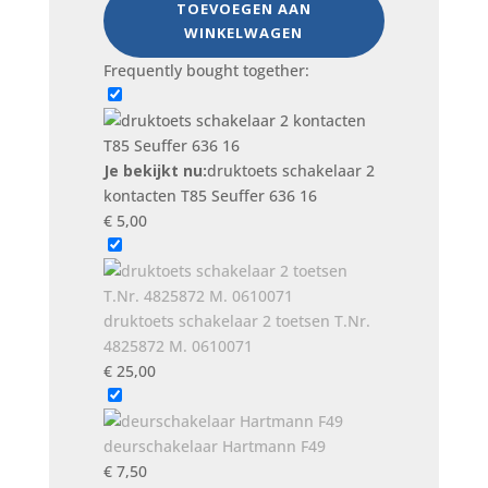
TOEVOEGEN AAN
T85
WINKELWAGEN
Seuffer
Frequently bought together:
636
16
aantal
Je bekijkt nu:
druktoets schakelaar 2
kontacten T85 Seuffer 636 16
€
5,00
druktoets schakelaar 2 toetsen T.Nr.
4825872 M. 0610071
€
25,00
deurschakelaar Hartmann F49
€
7,50