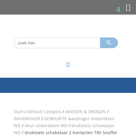
Zoekknop
Zoek
naar:

Start
/
Default Category
/
WASSEN & DROGEN
/
WASDROGER
/
GEBRUIKTE wasdroger onderdelen
WD
/
deur onderdelen WD
/
druktoets schakelaar
WD
/ druktoets schakelaar 2 kontacten T85 Seuffer