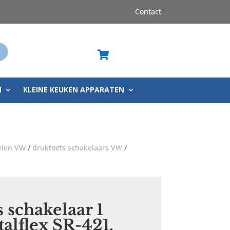
Contact
op

N
KLEINE KEUKEN APPARATEN
elen VW
/
druktoets schakelaars VW
/
 schakelaar 1
talflex SR-421,