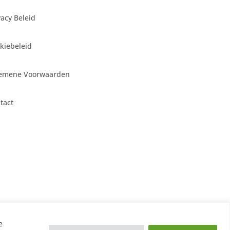
vacy Beleid
kiebeleid
emene Voorwaarden
tact
e