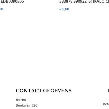
e EDB0390E05
383878 390922, STIKALO 
00
€
5,00
CONTACT GEGEVENS
Adres
Ret
Beekweg 52C,