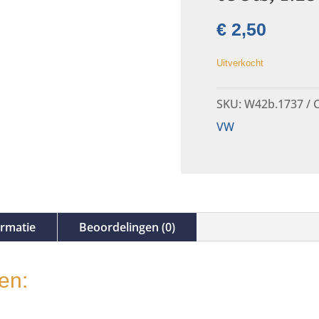
€
2,50
Uitverkocht
SKU:
W42b.1737
C
VW
ormatie
Beoordelingen (0)
en: