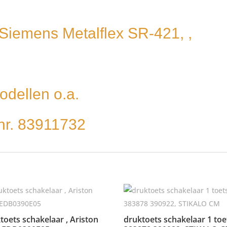
, Siemens Metalflex SR-421, ,
odellen o.a.
nr. 83911732
toets schakelaar , Ariston
druktoets schakelaar 1 toe