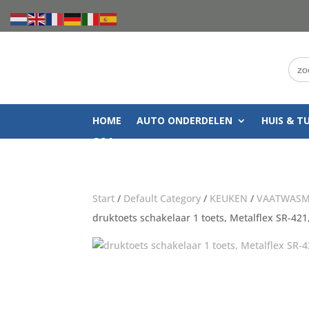
Zoe
naar
HOME
AUTO ONDERDELEN
HUIS & T
Q&A
Start
/
Default Category
/
KEUKEN
/
VAATWASM
druktoets schakelaar 1 toets, Metalflex SR-421