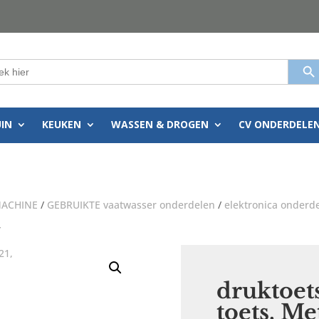
Zoekkn
k
:
UIN
KEUKEN
WASSEN & DROGEN
CV ONDERDELE
ACHINE
/
GEBRUIKTE vaatwasser onderdelen
/
elektronica onderd
,
druktoets
toets, Me