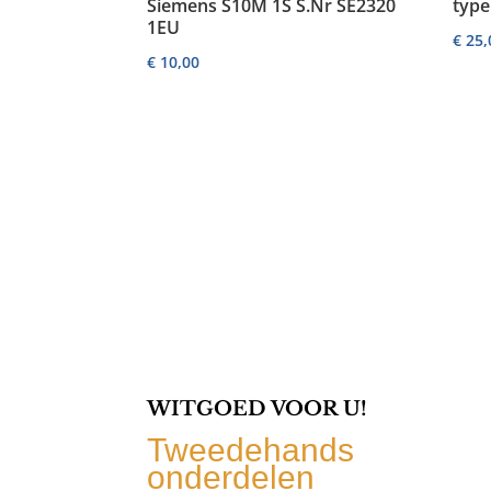
Siemens S10M 1S S.Nr SE2320
typ
1EU
€
25,
€
10,00
WITGOED VOOR U!
Tweedehands
onderdelen