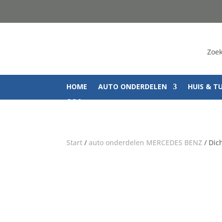
Zoek
HOME
AUTO ONDERDELEN
HUIS & T
Q&A
Start
/
auto onderdelen MERCEDES BENZ
/ Dic