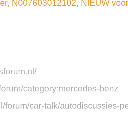
ffilter, N007603012102, NIEUW 
sforum.nl/
l/forum/category:mercedes-benz
.nl/forum/car-talk/autodiscussies-