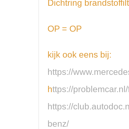
Dichtring brandsto
OP = OP
kijk ook eens bij:
https://www.mercede
h
ttps://problemcar.n
https://club.autodoc
benz/