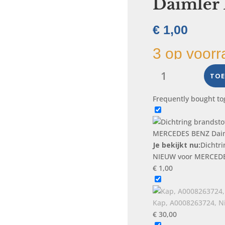
Daimler
€
1,00
3 op voorr
Dichtring
brandstoffilter,
TOE
N007603012102,
Frequently bought to
NIEUW
voor
MERCEDES
BENZ
Je bekijkt nu:
Dichtri
Daimler
NIEUW voor MERCEDE
Benz
€
1,00
aantal
Kap, A0008263724, 
€
30,00