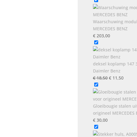
Waarschuwing modul
MERCEDES BENZ
€
203,00
deksel koplamp 147
Daimler Benz
Oorspronkeli
Huidig
€
18,50
€
11,50
prijs
prijs
was:
is:
€ 18,50.
€ 11,5
Gloeibougie stalen u
origineel MERCEDES
€
30,00