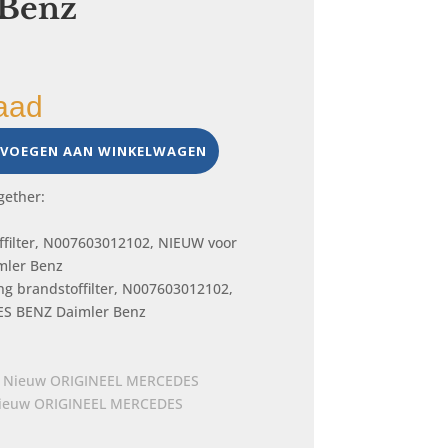
 Benz
aad
VOEGEN AAN WINKELWAGEN
gether:
ng brandstoffilter, N007603012102,
S BENZ Daimler Benz
Nieuw ORIGINEEL MERCEDES