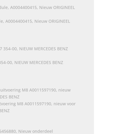
e, A0004400415, Nieuw ORIGINEEL
 354-00, NIEUW MERCEDES BENZ
jke
e
0.
itvoering M8 A0011597190, nieuw voor
 BENZ