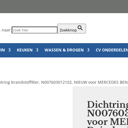
 naar:
Zoekknop
UIN
KEUKEN
WASSEN & DROGEN
CV ONDERDELE
htring brandstoffilter, N007603012102, NIEUW voor MERCEDES BEN
Dichtring
N007603
voor M