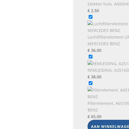
Stekker huls, A0005
€
2,50
Luchtfilterelement L
MERCEDES BENZ
€
36,00
REMLEIDING, A251420
€
38,00
Filterelement, A651
BENZ
€
65,00
AAN WINKELWAG