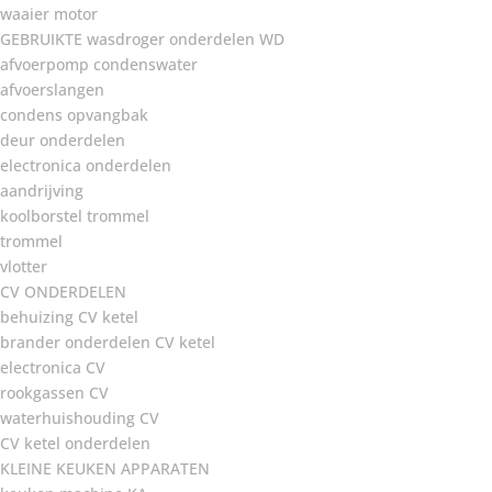
waaier motor
GEBRUIKTE wasdroger onderdelen WD
afvoerpomp condenswater
afvoerslangen
condens opvangbak
deur onderdelen
electronica onderdelen
aandrijving
koolborstel trommel
trommel
vlotter
CV ONDERDELEN
behuizing CV ketel
brander onderdelen CV ketel
electronica CV
rookgassen CV
waterhuishouding CV
CV ketel onderdelen
KLEINE KEUKEN APPARATEN