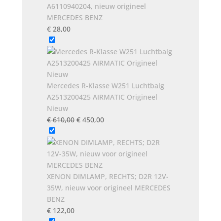
A6110940204, nieuw origineel
MERCEDES BENZ
€
28,00
Mercedes R-Klasse W251 Luchtbalg
A2513200425 AIRMATIC Origineel
Nieuw
Oorspronkelijke
Huidige
€
610,00
€
450,00
prijs
prijs
was:
is:
€ 610,00.
€ 450,00.
XENON DIMLAMP, RECHTS; D2R 12V-
35W, nieuw voor origineel MERCEDES
BENZ
€
122,00