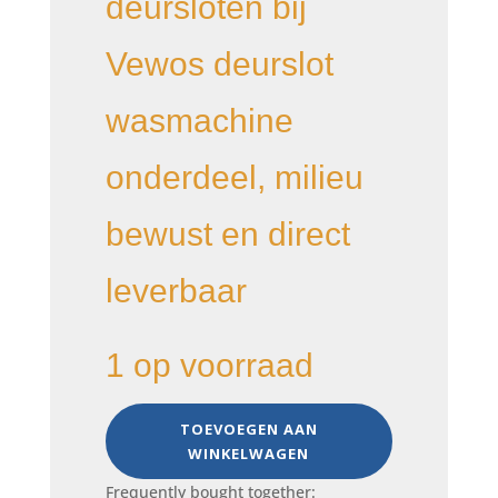
deursloten bij
Vewos deurslot
wasmachine
onderdeel, milieu
bewust en direct
leverbaar
1 op voorraad
deurslot
TOEVOEGEN AAN
type
WINKELWAGEN
DMS69,
569517,
Frequently bought together: