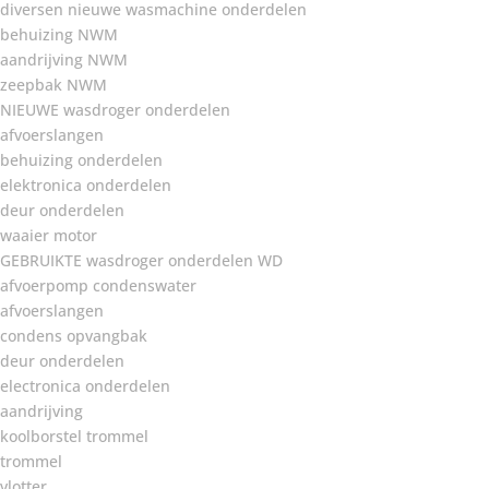
diversen nieuwe wasmachine onderdelen
behuizing NWM
aandrijving NWM
zeepbak NWM
NIEUWE wasdroger onderdelen
afvoerslangen
behuizing onderdelen
elektronica onderdelen
deur onderdelen
waaier motor
GEBRUIKTE wasdroger onderdelen WD
afvoerpomp condenswater
afvoerslangen
condens opvangbak
deur onderdelen
electronica onderdelen
aandrijving
koolborstel trommel
trommel
vlotter