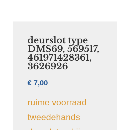
deurslot type
DMS69, 569517,
461971428361,
3626926
€
7,00
ruime voorraad
tweedehands