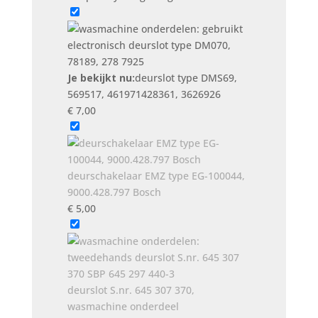
461971428361,
3626926
aantal
Je bekijkt nu:
deurslot type DMS69,
569517, 461971428361, 3626926
€
7,00
deurschakelaar EMZ type EG-100044,
9000.428.797 Bosch
€
5,00
deurslot S.nr. 645 307 370,
wasmachine onderdeel