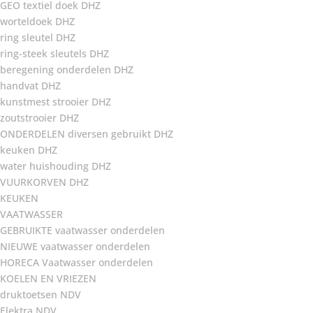
GEO textiel doek DHZ
worteldoek DHZ
ring sleutel DHZ
ring-steek sleutels DHZ
beregening onderdelen DHZ
handvat DHZ
kunstmest strooier DHZ
zoutstrooier DHZ
ONDERDELEN diversen gebruikt DHZ
keuken DHZ
water huishouding DHZ
VUURKORVEN DHZ
KEUKEN
VAATWASSER
GEBRUIKTE vaatwasser onderdelen
NIEUWE vaatwasser onderdelen
HORECA Vaatwasser onderdelen
KOELEN EN VRIEZEN
druktoetsen NDV
Elektra NDV