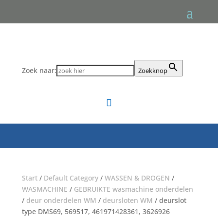
Zoek naar:
Zoekknop

Start
/
Default Category
/
WASSEN & DROGEN
/
WASMACHINE
/
GEBRUIKTE wasmachine onderdelen
/
deur onderdelen WM
/
deursloten WM
/ deurslot
type DMS69, 569517, 461971428361, 3626926