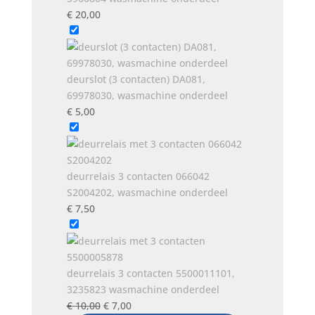
€
20,00
deurslot (3 contacten) DA081,
69978030, wasmachine onderdeel
€
5,00
deurrelais 3 contacten 066042
S2004202, wasmachine onderdeel
€
7,50
deurrelais 3 contacten 5500011101,
3235823 wasmachine onderdeel
Oorspronkelijke
Huidige
€
10,00
€
7,00