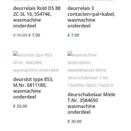
deurrelais Rold DS 88
deurrelais 3
2C-3L 16, 554746,
contacten+pal+kabel,
wasmachine
wasmachine
onderdeel
onderdeel
Oorspronkelijke
Huidige
€
10,00
€
7,00
€
7,00
prijs
prijs
was:
is:
€ 10,00.
€ 7,00.
deurslot type 853,
M.Nr. 6811180,
wasmachine
deurschakelaar Miele
onderdeel
T.Nr. 3584650
wasmachine
€
20,00
onderdeel
€
30,00