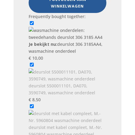
onderdeel
WINKELWAGEN
aantal
Frequently bought together:
Je bekijkt nu:
deurslot 306 3185AA4,
wasmachine onderdeel
€
10,00
deurslot 5500011101, DA070,
3590749, wasmachine onderdeel
€
8,50
deurslot met kabel compleet, M.-Nr.
5960804 wasmachine onderdeel