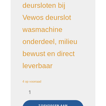
deursloten bij
Vewos deurslot
wasmachine
onderdeel, milieu
bewust en direct
leverbaar
4 op voorraad
deurslot
306
3185AA4,
wasmachine
TOEVOEGEN AAN