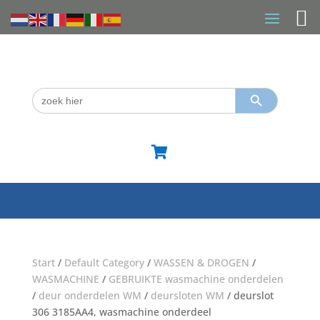
Zoekknop
Zoek
naar:

Start
/
Default Category
/
WASSEN & DROGEN
/
WASMACHINE
/
GEBRUIKTE wasmachine onderdelen
/
deur onderdelen WM
/
deursloten WM
/ deurslot
306 3185AA4, wasmachine onderdeel