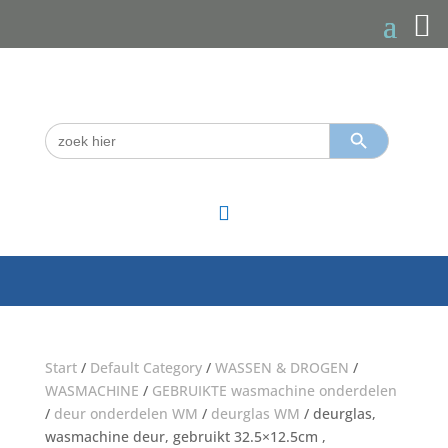
Zoekknop
Zoek
naar:

Start
/
Default Category
/
WASSEN & DROGEN
/
WASMACHINE
/
GEBRUIKTE wasmachine onderdelen
/
deur onderdelen WM
/
deurglas WM
/ deurglas,
wasmachine deur, gebruikt 32.5×12.5cm ,