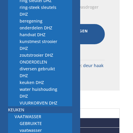
ring sleutel DHZ
deurhaak, T.Nr. 369641, wasdroger
ring-steek sleutels
onderdeel
DHZ
€
9,00
beregening
onderdelen DHZ
AAN WINKELWAGEN
handvat DHZ
TOEVOEGEN
kunstmest strooier
Total:
€
32,00
DHZ
zoutstrooier DHZ
ONDERDELEN
SKU:
W14.7519
Categorie:
deur haak
diversen gebruikt
WD
DHZ
keuken DHZ
water huishouding
DHZ
VUURKORVEN DHZ
KEUKEN
Beschrijving
VAATWASSER
Aanvullende informatie
GEBRUIKTE
vaatwasser
Beoordelingen (0)