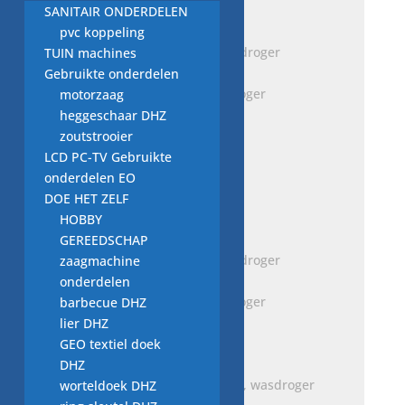
€
10,00
SANITAIR ONDERDELEN
pvc koppeling
TUIN machines
Gebruikte onderdelen
deurhaak, J1, ZL 1, wasdroger
motorzaag
onderdeel
heggeschaar DHZ
€
3,00
zoutstrooier
LCD PC-TV Gebruikte
onderdelen EO
deur haak T.Nr. 369641
DOE HET ZELF
€
5,00
HOBBY
GEREEDSCHAP
zaagmachine
onderdelen
deurhaak, J3, ZL 5, wasdroger
barbecue DHZ
onderdeel
lier DHZ
€
5,00
GEO textiel doek
DHZ
worteldoek DHZ