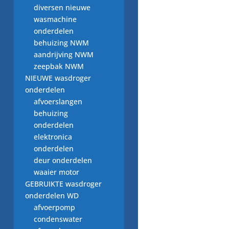
diversen nieuwe
€
3,00
wasmachine
onderdelen
behuizing NWM
aandrijving NWM
zeepbak NWM
deurhaak, 3 206 291,
NIEUWE wasdroger
wasdroger onderdeel
onderdelen
€
3,00
afvoerslangen
behuizing
onderdelen
elektronica
onderdelen
deurhaak, Zanussi
deur onderdelen
125426300
waaier motor
GEBRUIKTE wasdroger
€
4,00
onderdelen WD
afvoerpomp
condenswater