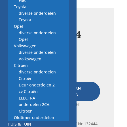
Fiat
Toyota
diverse onderdelen
Toyota
deur haak
Opel
T.Nr.132444
diverse onderdelen
Opel
Volkswagen
€
10,00
diverse onderdelen
Volkswagen
Citroën
deur
diverse onderdelen
haak
Citroën
T.Nr.132444
Deur onderdelen 2
aantal
TOEVOEGEN AAN
cv Citroën
WINKELWAGEN
ELECTRA
Frequently bought together:
onderdelen 2CV,
Citroen
Oldtimer onderdelen
Je bekijkt nu:
deur haak T.Nr.132444
HUIS & TUIN