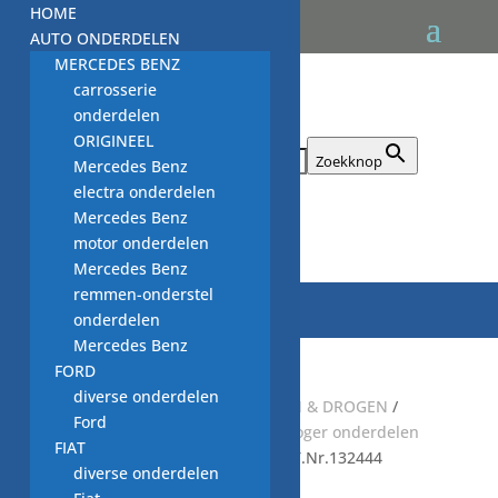
HOME
AUTO ONDERDELEN
MERCEDES BENZ
carrosserie
onderdelen
ORIGINEEL
Zoek naar:
Zoekknop
Mercedes Benz
electra onderdelen
Mercedes Benz

motor onderdelen
Mercedes Benz
remmen-onderstel
onderdelen
Mercedes Benz
FORD
diverse onderdelen
Start
/
Default Category
/
WASSEN & DROGEN
/
Ford
WASDROGER
/
GEBRUIKTE wasdroger onderdelen
FIAT
WD
/
deur haak WD
/ deur haak T.Nr.132444
diverse onderdelen