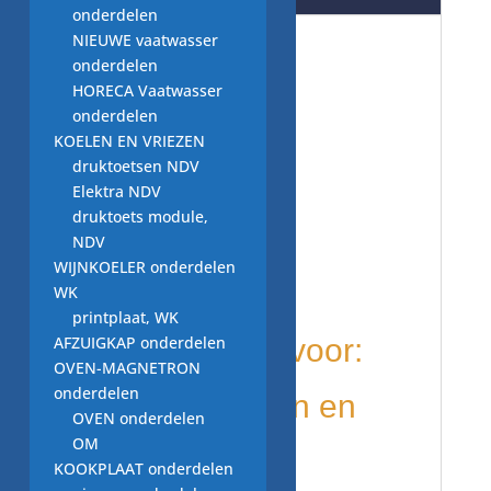
onderdelen
NIEUWE vaatwasser
vaatwasser
onderdelen
HORECA Vaatwasser
onderdelen
onderdelen:
KOELEN EN VRIEZEN
druktoetsen NDV
tweedehands
Elektra NDV
druktoets module,
deur haak
NDV
WIJNKOELER onderdelen
T.Nr.132444
WK
printplaat, WK
AFZUIGKAP onderdelen
wordt gebuikt voor:
OVEN-MAGNETRON
onderdelen
diverse merken en
OVEN onderdelen
OM
modellen o.a.
KOOKPLAAT onderdelen