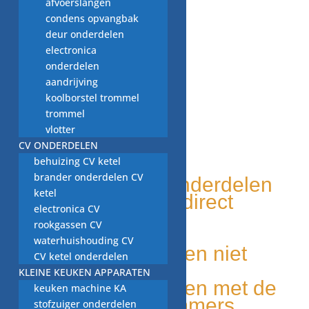
afvoerslangen
condens opvangbak
deur onderdelen
electronica
onderdelen
aandrijving
koolborstel trommel
trommel
vlotter
CV ONDERDELEN
WITGOED VOOR U!
behuizing CV ketel
brander onderdelen CV
Tweedehands onderdelen
ketel
Grote voorraad, direct
electronica CV
leverbaar
rookgassen CV
Duurzaam
waterhuishouding CV
Unieke onderdelen niet
CV ketel onderdelen
elders leverbaar
KLEINE KEUKEN APPARATEN
Makkelijk te vinden met de
keuken machine KA
onderdelen nummers
stofzuiger onderdelen