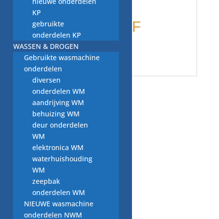
nieuwe onderdelen
KP
Bauknecht GSF
gebruikte
onderdelen KP
WASSEN & DROGEN
Symphony
Gebruikte wasmachine
onderdelen
diversen
onderdelen WM
Gerelateerde producten
aandrijving WM
behuizing WM
deur haak
deur onderdelen
WM
€
3,00
elektronica WM
waterhuishouding
WM
zeepbak
onderdelen WM
deurhaak, 4 803 082,
NIEUWE wasmachine
wasdroger onderdeel
onderdelen NWM