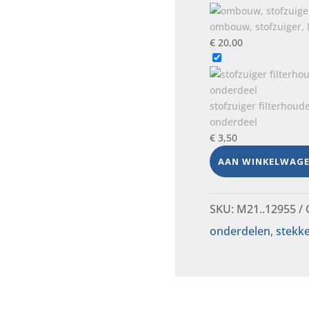
was:
is:
€ 30,00.
€ 25,0
ombouw, stofzuiger, 
€
20,00
stofzuiger filterhoud
onderdeel
€
3,50
AAN WINKELWAG
SKU:
M21..12955
onderdelen
,
stekke