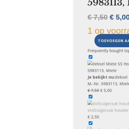
5983113,
Oorsp
€
7,50
€
5,0
prijs
1 op voorr
was:
€ 7,50
TOEVOEGEN A
deksel
Miele
Frequently bought to
S5
Homecare,
ROOD,
stofzuiger,
Je bekijkt nu:
deksel
M.-
M.-Nr. 5983113, Miel
Nr.
Oorspronkelijk
Huidige
€
7,50
€
5,00
5983113,
prijs
prijs
Miele
was:
is:
aantal
€ 7,50.
€ 5,00.
stofzuigerzak houder
€
2,50