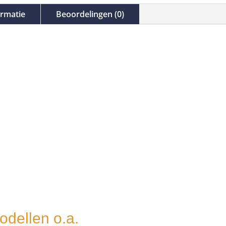
ormatie
Beoordelingen (0)
:
odellen o.a.