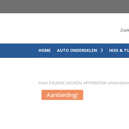
Zoek
HOME
AUTO ONDERDELEN
HUIS & T
Q&A
Start
/
KLEINE KEUKEN APPARATEN onderdelen
Aanbieding!