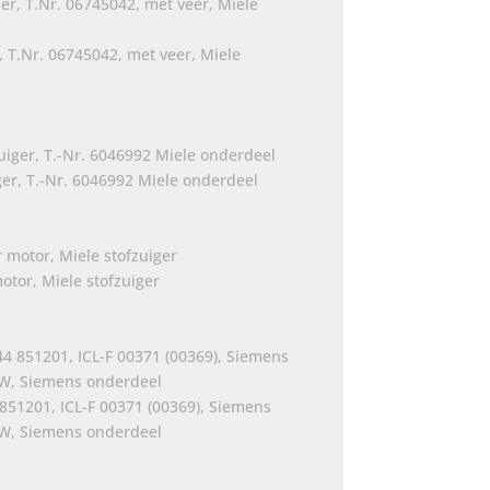
 T.Nr. 06745042, met veer, Miele
ger, T.-Nr. 6046992 Miele onderdeel
otor, Miele stofzuiger
851201, ICL-F 00371 (00369), Siemens
0W, Siemens onderdeel
jke
e