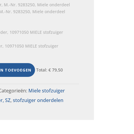
0.
M.-Nr. 9283250, Miele onderdeel
er, 10971050 MIELE stofzuiger
Total:
€
79,50
EN TOEVOEGEN
Categorieën:
Miele stofzuiger
r, SZ
,
stofzuiger onderdelen