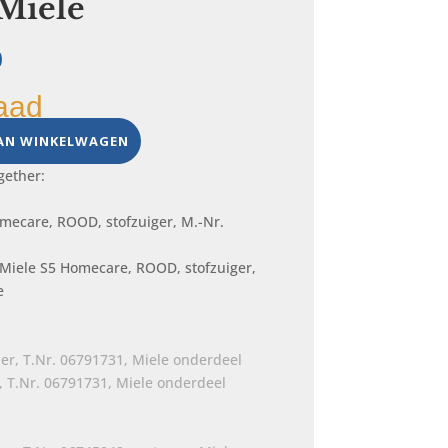
 Miele
ronkelijke
Huidige
0
prijs
aad
is:
.
€ 5,00.
AN WINKELWAGEN
gether:
 Miele S5 Homecare, ROOD, stofzuiger,
e
e
, T.Nr. 06791731, Miele onderdeel