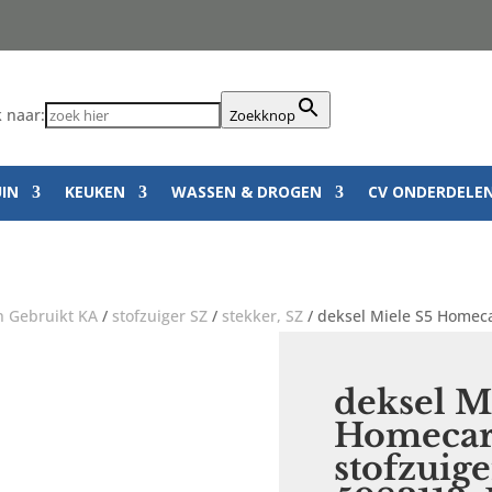
 naar:
Zoekknop
UIN
KEUKEN
WASSEN & DROGEN
CV ONDERDELE
 Gebruikt KA
/
stofzuiger SZ
/
stekker, SZ
/ deksel Miele S5 Homeca
deksel M
Homecar
stofzuige