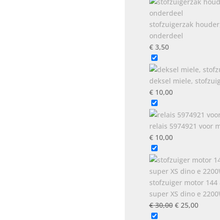
stofzuigerzak houder,
onderdeel
€
3,50
deksel miele, stofzui
€
10,00
relais 5974921 voor m
€
10,00
stofzuiger motor 144 
super XS dino e 220
Oorspronkeli
Huidig
€
30,00
€
25,00
prijs
prijs