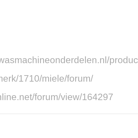
nwasmachineonderdelen.nl/product
/merk/1710/miele/forum/
online.net/forum/view/164297