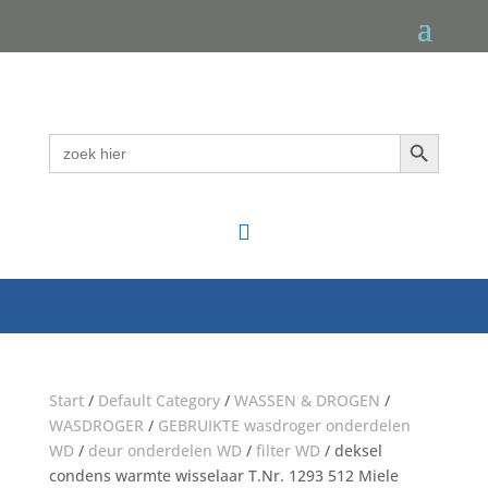
Zoekknop
Zoek
naar:

Start
/
Default Category
/
WASSEN & DROGEN
/
WASDROGER
/
GEBRUIKTE wasdroger onderdelen
WD
/
deur onderdelen WD
/
filter WD
/ deksel
condens warmte wisselaar T.Nr. 1293 512 Miele