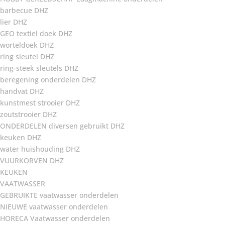
barbecue DHZ
lier DHZ
GEO textiel doek DHZ
worteldoek DHZ
ring sleutel DHZ
ring-steek sleutels DHZ
beregening onderdelen DHZ
handvat DHZ
kunstmest strooier DHZ
zoutstrooier DHZ
ONDERDELEN diversen gebruikt DHZ
keuken DHZ
water huishouding DHZ
VUURKORVEN DHZ
KEUKEN
VAATWASSER
GEBRUIKTE vaatwasser onderdelen
NIEUWE vaatwasser onderdelen
HORECA Vaatwasser onderdelen