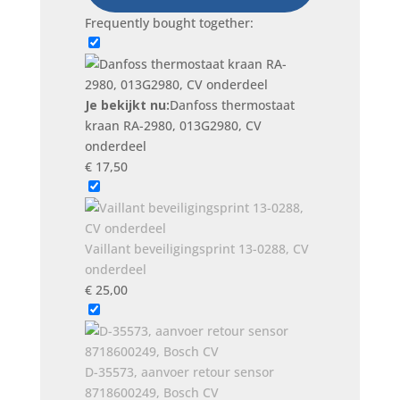
013G2980,
Frequently bought together:
CV
onderdeel
aantal
Je bekijkt nu:
Danfoss thermostaat
kraan RA-2980, 013G2980, CV
onderdeel
€
17,50
Vaillant beveiligingsprint 13-0288, CV
onderdeel
€
25,00
D-35573, aanvoer retour sensor
8718600249, Bosch CV