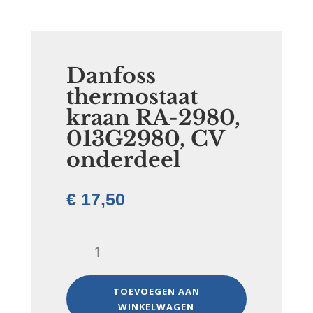
Danfoss
thermostaat
kraan RA-2980,
013G2980, CV
onderdeel
€
17,50
Danfoss
thermostaat
kraan
RA-
TOEVOEGEN AAN
2980,
WINKELWAGEN