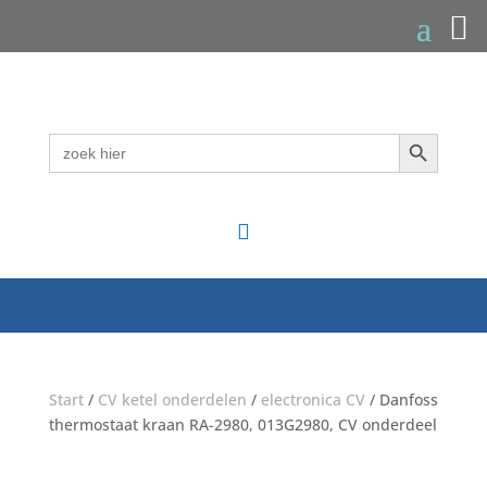
Zoekknop
Zoek
naar:

Start
/
CV ketel onderdelen
/
electronica CV
/ Danfoss
thermostaat kraan RA-2980, 013G2980, CV onderdeel