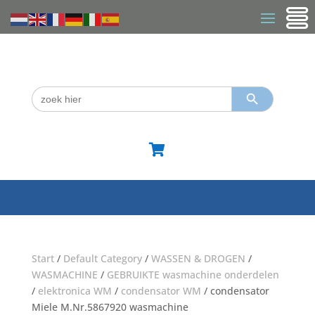
Zoekknop
Zoek
naar:

Start
/
Default Category
/
WASSEN & DROGEN
/
WASMACHINE
/
GEBRUIKTE wasmachine onderdelen
/
elektronica WM
/
condensator WM
/ condensator
Miele M.Nr.5867920 wasmachine