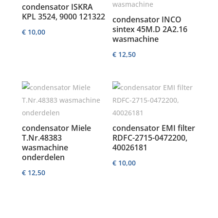
condensator ISKRA
KPL 3524, 9000 121322
condensator INCO
sintex 45M.D 2A2.16
€
10,00
wasmachine
€
12,50
condensator Miele
condensator EMI filter
T.Nr.48383
RDFC-2715-0472200,
wasmachine
40026181
onderdelen
€
10,00
€
12,50