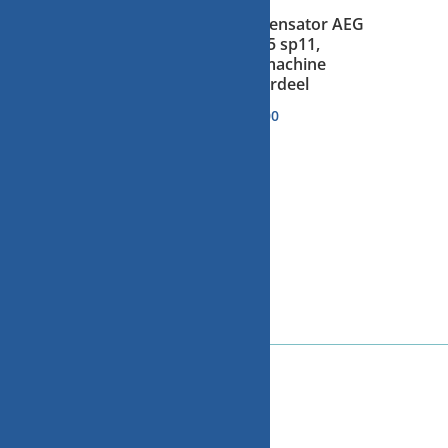
sintex 45M.E 2A2.22
condensator AEG
13545 sp11,
€
10,00
wasmachine
onderdeel
€
10,00
WITGOED VOOR U!