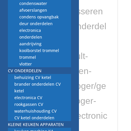
condenswater
https://vaatwasseren
afvoerslangen
condens opvangbak
deur onderdelen
wasmachineonderdel
electronica
onderdelen
en.nl/product-
aandrijving
koolborstel trommel
category/default-
trommel
vlotter
category/wassen-
CV ONDERDELEN
behuizing CV ketel
drogen/wasdroger/ge
brander onderdelen CV
ketel
electronica CV
bruikte-wasdroger-
rookgassen CV
waterhuishouding CV
onderdelen/electronic
CV ketel onderdelen
KLEINE KEUKEN APPARATEN
a-