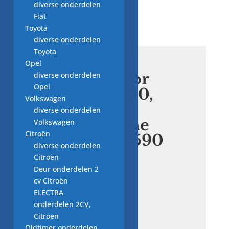
diverse onderdelen
Fiat
Toyota
diverse onderdelen
Toyota
Opel
condensator
diverse onderdelen
Opel
645.220.480,
Volkswagen
13545 sp11,
diverse onderdelen
wasmachine
Volkswagen
Citroën
onderdeel590
diverse onderdelen
Citroën
€
12,50
Deur onderdelen 2
cv Citroën
ELECTRA
5 op voorraad
onderdelen 2CV,
condensator
Citroen
645.220.480,
Oldtimer onderdelen