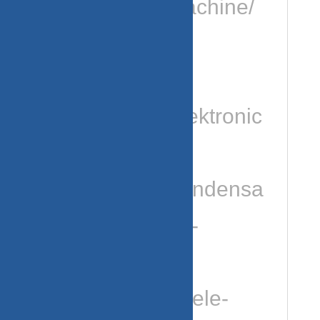
drogen/wasmachine/
gebruikte-
wasmachine-
onderdelen/elektronic
a-
onderdelen/condensa
tor-elektronica-
onderdelen/
https://www.miele-