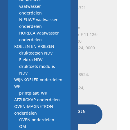
vaatwasser
condensator F 11.126-852-321
onderdelen
€
10,00
NIEUWE vaatwasser
onderdelen
HORECA Vaatwasser
onderdelen
KOELEN EN VRIEZEN
condensator ISKRA KPL 3524, 9000
druktoetsen NDV
507647
Elektra NDV
€
10,00
druktoets module,
NDV
WIJNKOELER onderdelen
WK
condensator ISKRA KPL 3524,
printplaat, WK
W10542267
AFZUIGKAP onderdelen
€
10,00
OVEN-MAGNETRON
AAN WINKELWAGEN
onderdelen
TOEVOEGEN
OVEN onderdelen
OM
Total:
€
82,00