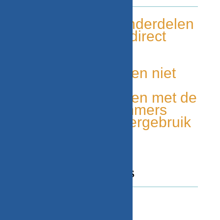
Tweedehands onderdelen
Grote voorraad, direct
leverbaar
Duurzaam
Unieke onderdelen niet
elders leverbaar
Makkelijk te vinden met de
onderdelen nummers
Milieu bewust, hergebruik
van onderdelen
CONTACT GEGEVENS
Adres
Beekweg 52C,