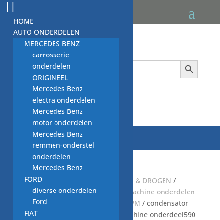
HOME
AUTO ONDERDELEN
MERCEDES BENZ
carrosserie
Zoekknop
Zoek
onderdelen
naar:
ORIGINEEL
Mercedes Benz
electra onderdelen

Mercedes Benz
motor onderdelen
Mercedes Benz
remmen-onderstel
onderdelen
Mercedes Benz
FORD
Start
/
Default Category
/
WASSEN & DROGEN
/
diverse onderdelen
WASMACHINE
/
GEBRUIKTE wasmachine onderdelen
Ford
/
elektronica WM
/
condensator WM
/ condensator
FIAT
645.220.480, 13545 sp11, wasmachine onderdeel590