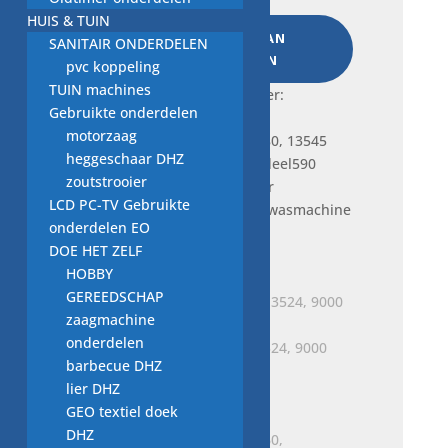
13545
HUIS & TUIN
sp11,
TOEVOEGEN AAN
SANITAIR ONDERDELEN
wasmachine
WINKELWAGEN
pvc koppeling
onderdeel590
TUIN machines
Frequently bought together:
aantal
Gebruikte onderdelen
motorzaag
heggeschaar DHZ
zoutstrooier
Je bekijkt nu:
condensator
LCD PC-TV Gebruikte
645.220.480, 13545 sp11, wasmachine
onderdelen EO
onderdeel590
DOE HET ZELF
€
12,50
HOBBY
GEREEDSCHAP
zaagmachine
onderdelen
condensator ISKRA KPL 3524, 9000
barbecue DHZ
565180
lier DHZ
€
12,50
GEO textiel doek
DHZ