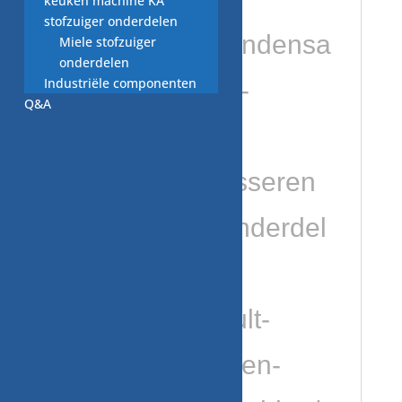
keuken machine KA
stofzuiger onderdelen
onderdelen/condensa
Miele stofzuiger
onderdelen
Industriële componenten
tor-electronica-
Q&A
onderdelen/
https://vaatwasseren
wasmachineonderdel
en.nl/product-
category/default-
category/wassen-