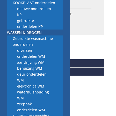
KOOKPLAAT onderdelen
nieuwe onderdelen
SKU:
W50..8258
Categorie:
KP
condensator WM
gebruikte
onderdelen KP
WASSEN & DROGEN
Gebruikte wasmachine
onderdelen
diversen
Beschrijving
onderdelen WM
aandrijving WM
Aanvullende informatie
behuizing WM
Beoordelingen (0)
deur onderdelen
WM
elektronica WM
wasmachine
waterhuishouding
WM
onderdelen:
zeepbak
onderdelen WM
tweedehands
NIEUWE wasmachine