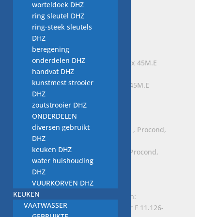
worteldoek DHZ
ring sleutel DHZ
condensator 411.10.5060,
ring-steek sleutels
wasmachine onderdeel
DHZ
€
5,00
beregening
onderdelen DHZ
handvat DHZ
kunstmest strooier
condensator INCO sintex 45M.E
DHZ
2A2.22
zoutstrooier DHZ
€
10,00
ONDERDELEN
diversen gebruikt
DHZ
keuken DHZ
condensator 411342410 , Procond,
water huishouding
wasmachine onderdeel
DHZ
€
12,00
VUURKORVEN DHZ
KEUKEN
VAATWASSER
GEBRUIKTE