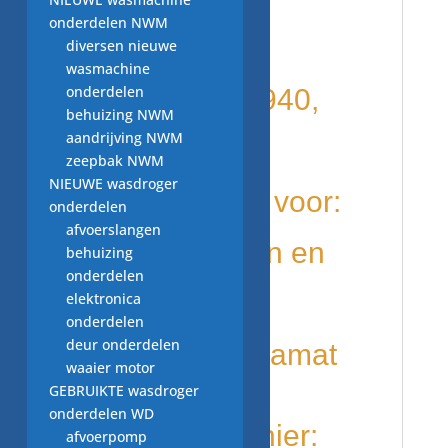
onderdelen NWM
condensator
diversen nieuwe
wasmachine
onderdelen
, Sach-Nr.297940,
behuizing NWM
aandrijving NWM
13555 sp11,
zeepbak NWM
NIEUWE wasdroger
wordt gebruikt voor:
onderdelen
afvoerslangen
diverse merken en
behuizing
onderdelen
modellen o.a.
elektronica
onderdelen
deur onderdelen
AEG OKO Lavamat
waaier motor
GEBRUIKTE wasdroger
onderdelen WD
kijk ook eens hier:
afvoerpomp