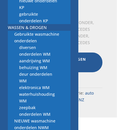
nieuwe onderdelen
MERCEDES-BENZ
KP
Oorspronkelijke
Huidige
€
99,00
€
40,00
gebruikte
prijs
prijs
onderdelen KP
was:
is:
WASSEN & DROGEN
€ 99,00.
€ 40,00.
Gebruikte wasmachine
Veerverbinding RECHTSONDER,
onderdelen
A2113308207, nieuw MERCEDES
diversen
Oorspronkelijke
Huidige
€
401,00
€
350,00
onderdelen WM
prijs
prijs
AAN WINKELWAGEN
aandrijving WM
was:
is:
TOEVOEGEN
behuizing WM
€ 401,00.
€ 350,00.
deur onderdelen
Total:
€
541,00
WM
elektronica WM
SKU:
H1.66..5405
Categorie:
auto
waterhuishouding
onderdelen MERCEDES BENZ
WM
zeepbak
onderdelen WM
NIEUWE wasmachine
onderdelen NWM