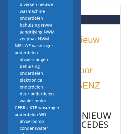
diversen nieuwe
Beschrijving
wasmachine
onderdelen
Beoordelingen (0)
behuizing NWM
aandrijving NWM
onderdelen: nieuw
zeepbak NWM
NIEUWE wasdroger
onderdelen
per stuk
afvoerslangen
behuizing
voor NIEUW voor
onderdelen
elektronica
MERCEDES BENZ
onderdelen
deur onderdelen
waaier motor
Thermostaat,
GEBRUIKTE wasdroger
A6422000815 NIEUW
onderdelen WD
origineel MERCEDES
afvoerpomp
condenswater
BENZ