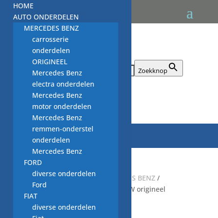
HOME
AUTO ONDERDELEN
MERCEDES BENZ
carrosserie
onderdelen
ORIGINEEL
Zoek naar:
Zoekknop
Mercedes Benz
electra onderdelen
Mercedes Benz

motor onderdelen
Mercedes Benz
remmen-onderstel
onderdelen
Mercedes Benz
FORD
diverse onderdelen
Start
/
auto onderdelen MERCEDES BENZ
/
Ford
Thermostaat, A6422000815 NIEUW origineel
FIAT
MERCEDES BENZ
diverse onderdelen