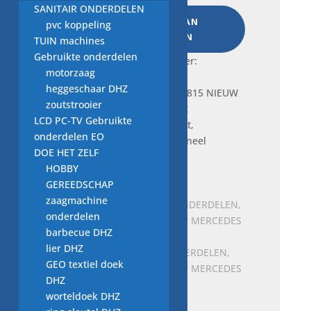
Thermostaat,
SANITAIR ONDERDELEN
TOEVOEGEN AAN
A6422000815
pvc koppeling
WINKELWAGEN
NIEUW
TUIN machines
origineel
Gebruikte onderdelen
Frequently bought together:
MERCEDES
motorzaag
BENZ
heggeschaar DHZ
aantal
zoutstrooier
LCD PC-TV Gebruikte
Je bekijkt nu:
Thermostaat,
onderdelen EO
A6422000815 NIEUW origineel
DOE HET ZELF
MERCEDES BENZ
HOBBY
€
14,00
GEREEDSCHAP
zaagmachine
onderdelen
barbecue DHZ
lier DHZ
SET MET DRUKKNOPONDERDELEN,
GEO textiel doek
A1298603169, NIEUW voor MERCEDES
DHZ
BENZ
worteldoek DHZ
€
9,00