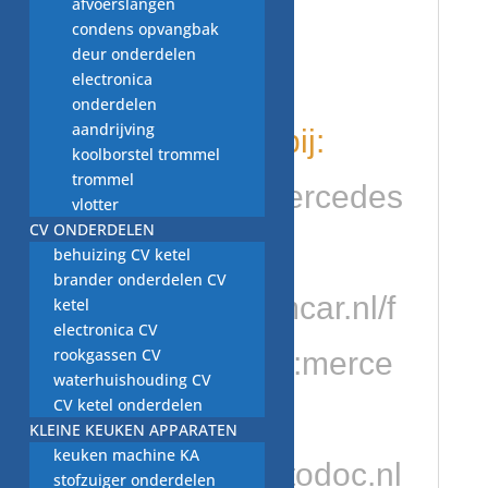
afvoerslangen
condens opvangbak
OP = OP
deur onderdelen
electronica
onderdelen
aandrijving
kijk ook eens bij:
koolborstel trommel
trommel
https://www.mercedes
vlotter
CV ONDERDELEN
forum.nl/
behuizing CV ketel
brander onderdelen CV
h
ttps://problemcar.nl/f
ketel
electronica CV
rookgassen CV
orum/category:merce
waterhuishouding CV
CV ketel onderdelen
des-benz
KLEINE KEUKEN APPARATEN
keuken machine KA
https://club.autodoc.nl
stofzuiger onderdelen