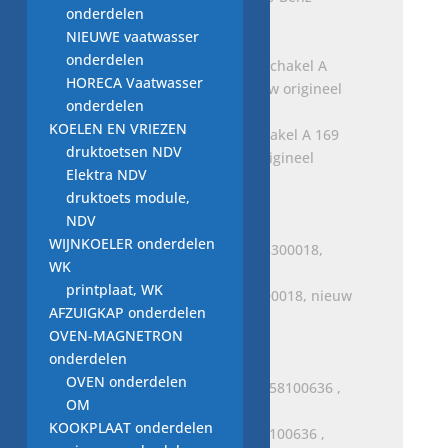
onderdelen
€
30,00
NIEUWE vaatwasser
onderdelen
HORECA Vaatwasser
onderdelen
KOELEN EN VRIEZEN
Moer veerpoot op veerschakel A 169
druktoetsen NDV
N000000003277, nieuw origineel
Elektra NDV
MERCEDES BENZ
druktoets module,
€
1,00
NDV
WIJNKOELER onderdelen
WK
printplaat, WK
actieve koolfilter, A5418300018, nieuw
AFZUIGKAP onderdelen
MERCEDES-BENZ
OVEN-MAGNETRON
Oorspronkelijke
Huidige
€
49,00
€
45,00
onderdelen
prijs
prijs
OVEN onderdelen
was:
is:
OM
€ 49,00.
€ 45,00.
KOOKPLAAT onderdelen
AFDEKKING ASBAK, A2058100636 ,