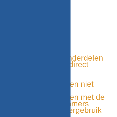
WITGOED VOOR U!
Tweedehands onderdelen
Grote voorraad, direct
leverbaar
Duurzaam
Unieke onderdelen niet
elders leverbaar
Makkelijk te vinden met de
onderdelen nummers
Milieu bewust, hergebruik
van onderdelen