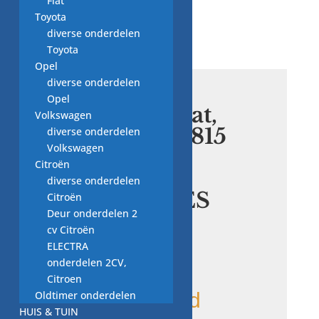
Fiat
Toyota
diverse onderdelen
Toyota
Opel
diverse onderdelen
Opel
Thermostaat,
Volkswagen
A6422000815
diverse onderdelen
Volkswagen
NIEUW
Citroën
origineel
diverse onderdelen
MERCEDES
Citroën
Deur onderdelen 2
BENZ
cv Citroën
ELECTRA
€
14,00
onderdelen 2CV,
Citroen
Oldtimer onderdelen
1 op voorraad
HUIS & TUIN