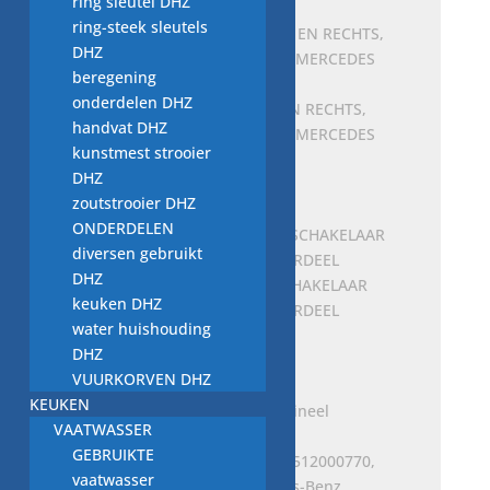
ring sleutel DHZ
ring-steek sleutels
DHZ
beregening
onderdelen DHZ
ruitenwisserblad LINKS EN RECHTS,
handvat DHZ
A9068201000, nieuw voor MERCEDES
kunstmest strooier
BENZ
DHZ
€
45,00
zoutstrooier DHZ
ONDERDELEN
diversen gebruikt
DHZ
DEUR INTERIEUR LICHTSCHAKELAAR
keuken DHZ
7700427640, nieuw ONDERDEEL
water huishouding
€
7,00
DHZ
VUURKORVEN DHZ
KEUKEN
VAATWASSER
GEBRUIKTE
Spanrol, riemspanner, A6512000770,
vaatwasser
NIEUW origineel Mercedes-Benz