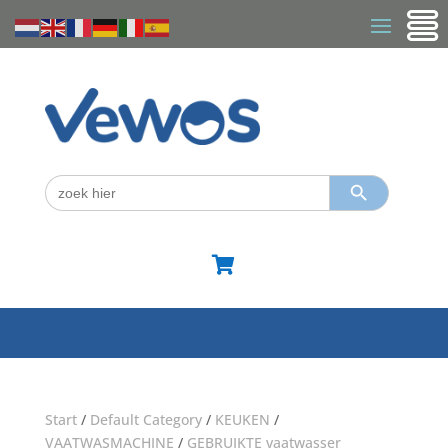
Zoekknop
Zoek
naar:

Start
/
Default Category
/
KEUKEN
/
VAATWASMACHINE
/
GEBRUIKTE vaatwasser