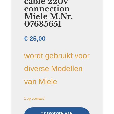
cable 220v
connection
Miele M.Nr.
07635651
€
25,00
wordt gebruikt voor
diverse Modellen
van Miele
1 op voorraad
cable
TOEVOEGEN AAN
220v