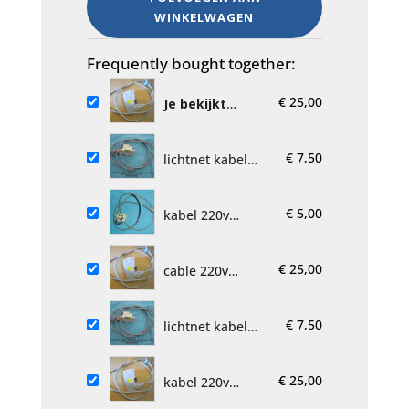
WINKELWAGEN
connection
Miele
M.Nr.
Frequently bought together:
07635651
€
25,00
aantal
Je bekijkt
nu:
cable 220v
connection
€
7,50
Miele M.Nr.
lichtnet kabel
07635651
Siemens
vaatwasser met
€
5,00
ontstorings relais
kabel 220v
9000029
aansluiting Miele
T.Nr. 3232140
€
25,00
cable 220v
connection
Miele M.Nr.
€
7,50
07635651
lichtnet kabel
Siemens
vaatwasser met
€
25,00
relais 900002904-
kabel 220v
06-009
aansluiting