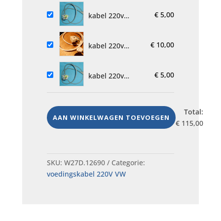
Miele M.Nr.
€
5,00
07635651
kabel 220v
aansluiting
1U1107, 1115728-
€
10,00
00
kabel 220v
W16003155400
wasmachine
€
5,00
Indisit
kabel 220v
Bosche SMI 3503
Total:
AAN WINKELWAGEN TOEVOEGEN
€
115,00
SKU:
W27D.12690
Categorie:
voedingskabel 220V VW