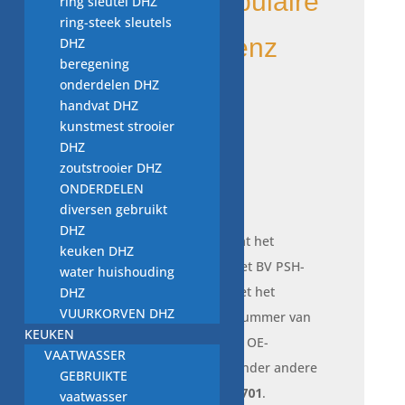
volgende populaire
ring sleutel DHZ
ring-steek sleutels
Mercedes-Benz
DHZ
beregening
onderdelen DHZ
modellen:
handvat DHZ
kunstmest strooier
Mercedes-Benz Vario
DHZ
Mercedes-Benz Atego
zoutstrooier DHZ
ONDERDELEN
diversen gebruikt
DHZ
Om er zeker van te zijn dat het
keuken DHZ
onderdeel past, dient u het BV PSH-
water huishouding
nummer te vergelijken met het
DHZ
VUURKORVEN DHZ
originele (OE) onderdeelnummer van
KEUKEN
uw auto. Enkele relevante OE-
VAATWASSER
referentienummers zijn onder andere
GEBRUIKTE
A0051517601
en
0061516701
.
vaatwasser