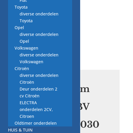
Fiat
Aanbieding!
Toyota
diverse onderdelen
Toyota
Opel
diverse onderdelen
Opel
Volkswagen
diverse onderdelen
Volkswagen
Citroën
diverse onderdelen
Citroën
🌿 Duurzaam
Deur onderdelen 2
sleutelen:
cv Citroën
ELECTRA
Originele BV
onderdelen 2CV,
PSH
Citroen
551.522.113.030
Oldtimer onderdelen
HUIS & TUIN