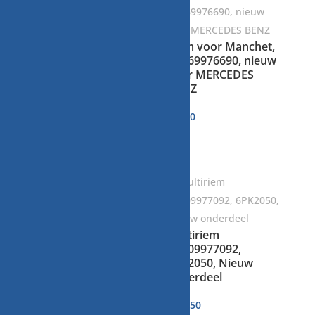
Klem voor Manchet,
A0069976690, nieuw
Multiriem
voor MERCEDES
A0119974292C,
BENZ
6pk2040, Nieuw
onderdeel
€
3,00
€
28,00
Multiriem
A0109977092,
Multiriem
6PK2050, Nieuw
A1139970292C,
onderdeel
6PK2449, Nieuw
onderdeel
€
37,50