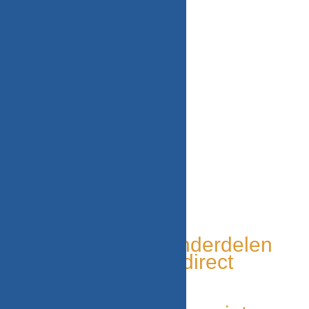
€
58,50
WITGOED VOOR U!
Tweedehands onderdelen
Grote voorraad, direct
leverbaar
Duurzaam