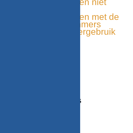
Unieke onderdelen niet
elders leverbaar
Makkelijk te vinden met de
onderdelen nummers
Milieu bewust, hergebruik
van onderdelen
CONTACT GEGEVENS
Adres
Beekweg 52C,
5815CN, Merselo/Venray
Nederland