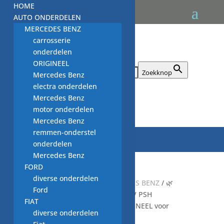
HOME
AUTO ONDERDELEN
MERCEDES BENZ
carrosserie
onderdelen
ORIGINEEL
Zoek naar:
Zoekknop
Mercedes Benz
electra onderdelen
Mercedes Benz

motor onderdelen
Mercedes Benz
remmen-onderstel
onderdelen
Mercedes Benz
FORD
diverse onderdelen
Start
/
auto onderdelen MERCEDES BENZ
/ 🌿
Ford
Duurzaam sleutelen: Originele BV PSH
FIAT
551.522.113.030 Startmotor ORIGINEEL voor
diverse onderdelen
MERCEDES BENZ