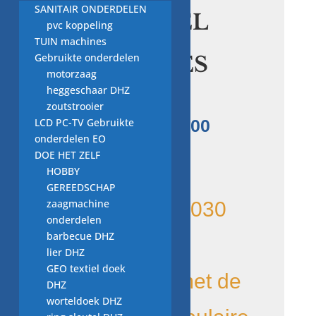
Startmotor
SANITAIR ONDERDELEN
ORIGINEEL
pvc koppeling
voor
TUIN machines
Gebruikte onderdelen
MERCEDES
motorzaag
BENZ
heggeschaar DHZ
zoutstrooier
Oorspronkelijke
Huidige
LCD PC-TV Gebruikte
€
280,00
€
245,00
prijs
prijs
onderdelen EO
was:
is:
DOE HET ZELF
De BV PSH
€ 280,00.
€ 245,00.
HOBBY
GEREEDSCHAP
zaagmachine
551.522.113.030
onderdelen
barbecue DHZ
startmotor is
lier DHZ
GEO textiel doek
compatibel met de
DHZ
worteldoek DHZ