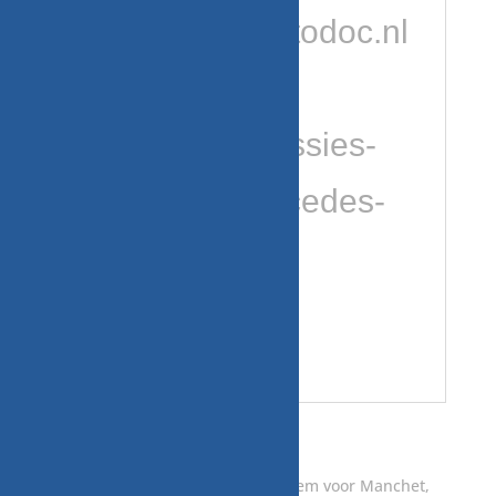
https://club.autodoc.nl
/forum/car-
talk/autodiscussies-
per-merk/mercedes-
benz/
Gerelateerde producten