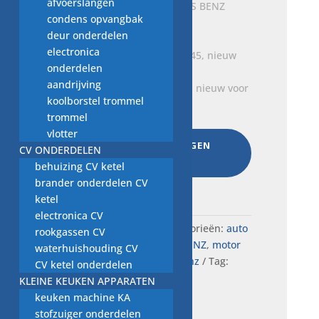
afvoerslangen
nieuw origineel MERCEDES BENZ
condens opvangbak
€
9,00
deur onderdelen
electronica
onderdelen
aandrijving
Wisserblad, A6388201145, nieuw voor
koolborstel trommel
MERCEDES BENZ
trommel
€
12,00
vlotter
AAN WINKELWAGEN
CV ONDERDELEN
TOEVOEGEN
behuizing CV ketel
brander onderdelen CV
Total:
€
454,45
ketel
electronica CV
SKU:
H3.10..90363
Categorieën:
auto
rookgassen CV
onderdelen MERCEDES BENZ
,
motor
waterhuishouding CV
onderdelen Mercedes Benz
Tag:
CV ketel onderdelen
Origineel Mercedes
KLEINE KEUKEN APPARATEN
keuken machine KA
stofzuiger onderdelen