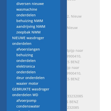
diversen nieuwe
Oorspronkelijke
Huidige
€
38,00
€
32,50
wasmachine
prijs
prijs
onderdelen
was:
is:
behuizing NWM
€ 38,00.
€ 32,50.
aandrijving NWM
Remschijf , A0004212712, Nieuw
zeepbak NWM
onderdeel
NIEUWE wasdroger
Oorspronkelijke
Huidige
€
150,00
€
89,95
onderdelen
prijs
prijs
afvoerslangen
was:
is:
behuizing
€ 150,00.
€ 89,95.
onderdelen
elektronica
Bout voor voorste uitlaatpijp naar
onderdelen
achterste uitlaatpijp A1299900410,
deur onderdelen
NIEUW origineel MERCEDES BENZ
waaier motor
€
2,00
GEBRUIKTE wasdroger
onderdelen WD
afvoerpomp
condenswater
Stabilisator rubber, A2033232085