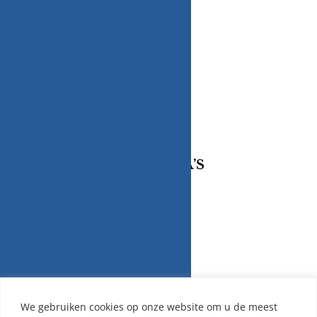
Telefoonnummer / Whatsapp
+31 (0) 6 2424 4580
Email
nardkeuten@gmail.com
KVK-Nummer:
14124905
BTW-nummer:
NL001844641B48
INFORMATIE PAGINA’S
Retourneren/Omruilen
Privacy Beleid
Cookiebeleid
We gebruiken cookies op onze website om u de meest