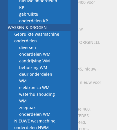
nieuwe onderdelen
FLENS-PAKKING A6541410400 voor
KP
MERCEDES BENZ
gebruikte
€
16,00
onderdelen KP
WASSEN & DROGEN
Gebruikte wasmachine
onderdelen
Kap, A0008263724, Nieuw ORIGINEEL
diversen
MERCEDES
onderdelen WM
€
30,00
aandrijving WM
behuizing WM
deur onderdelen
WM
Wisserblad, A6388200645, nieuw voor
elektronica WM
MERCEDES BENZ
waterhuishouding
€
18,00
WM
zeepbak
onderdelen WM
NIEUWE wasmachine
Lichtscheibe für G-Klasse 460,
onderdelen NWM
A0025444790 nieuw MERCEDES