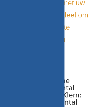
overeenkomt met uw
huidige onderdeel om
compatibiliteit te
garanderen en
retouren te
voorkomen.
Kwaliteit: +Line
Original | Aantal
tanden: 11 | Klem:
B+ (M10) | Aantal