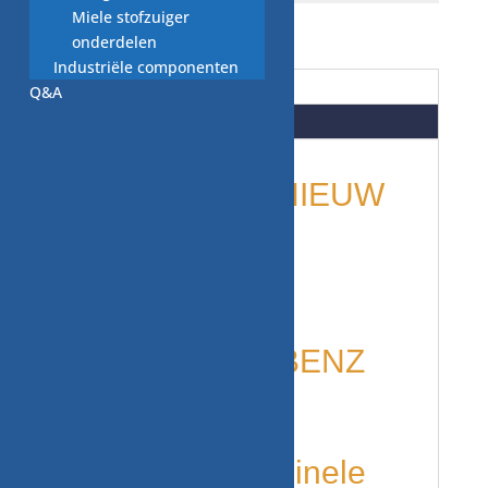
Miele stofzuiger
onderdelen
Industriële componenten
Beschrijving
Q&A
Beoordelingen (0)
onderdelen: NIEUW
per stuk
NIEUW voor
MERCEDES BENZ
🌿 Duurzaam
sleutelen: Originele