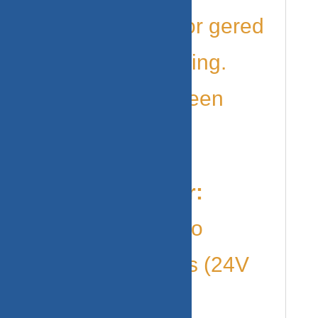
PSH Startmotor gered
van de verspilling.
Kwaliteit voor een
eerlijke prijs!
Geschikt voor:
Mercedes Vario
bedrijfswagens (24V
systemen)