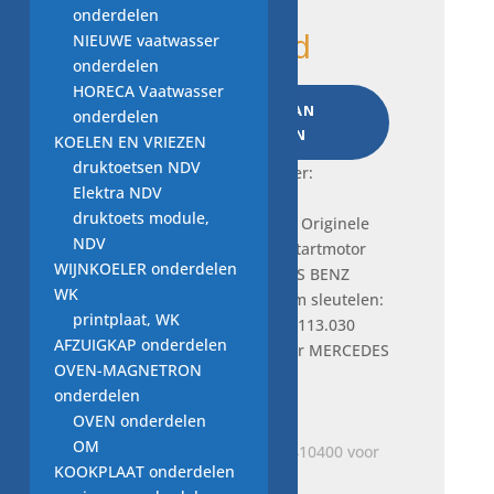
onderdelen
1 op voorraad
NIEUWE vaatwasser
onderdelen
🌿
HORECA Vaatwasser
TOEVOEGEN AAN
Duurzaam
onderdelen
WINKELWAGEN
sleutelen:
KOELEN EN VRIEZEN
Originele
druktoetsen NDV
Frequently bought together:
BV
Elektra NDV
PSH
druktoets module,
551.522.113.030
NDV
Startmotor
WIJNKOELER onderdelen
ORIGINEEL
WK
Je bekijkt nu:
🌿 Duurzaam sleutelen:
voor
printplaat, WK
Originele BV PSH 551.522.113.030
MERCEDES
AFZUIGKAP onderdelen
Startmotor ORIGINEEL voor MERCEDES
BENZ
OVEN-MAGNETRON
BENZ
aantal
onderdelen
Oorspronkelijke
Huidige
€
280,00
€
245,00
OVEN onderdelen
prijs
prijs
OM
was:
is:
KOOKPLAAT onderdelen
€ 280,00.
€ 245,00.