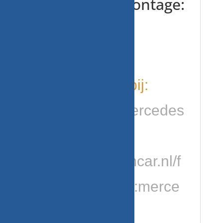
gaten voor montage:
3
OP = OP
kijk ook eens bij:
https://www.mercedes
forum.nl/
h
ttps://problemcar.nl/f
orum/category:merce
des-benz