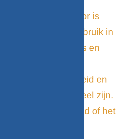
Deze startmotor is
ideaal voor gebruik in
bedrijfswagens en
trucks waar
betrouwbaarheid en
kracht essentieel zijn.
Controleer altijd of het
OEM-nummer