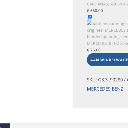
CARDANAS, A9064102
€
650,00
bandenspanningssens
MERCEDES BENZ zonder
€
76,00
AAN WINKELWAG
SKU:
G3.3..90280
MERCEDES BENZ