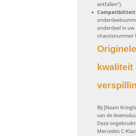
entfallen”).
Compatibiliteit
onderdeelnummer
onderdeel in uw a
chassisnummer 
Originel
kwaliteit
verspilli
Bij [Naam Kringl
van de levensduu
Deze ongebruikte
Mercedes C-Klas