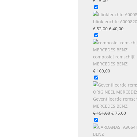
€
15,00
blinkleuchte A00082
Oorspronkeli
Huidig
€
52,00
€
40,00
prijs
prijs
was:
is:
€ 52,00.
€ 40,0
composiet remschijf
MERCEDES BENZ
€
169,00
Geventileerde remsc
MERCEDES BENZ
Oorspronkel
Huidi
€
151,00
€
75,00
prijs
prijs
was:
is:
€ 151,00.
€ 75,