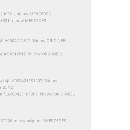
06321, nieuw MERCEDES
jke
e
0.
, A0004212812, Nieuw ORIGINEEL
hijf, A009421181207, Nieuw ORIGINEEL
ijke
ge
00.