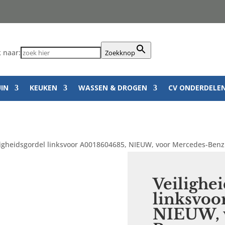
 naar:
Zoekknop
UIN
KEUKEN
WASSEN & DROGEN
CV ONDERDELE
ligheidsgordel linksvoor A0018604685, NIEUW, voor Mercedes-Benz
Veilighe
linksvoo
NIEUW, 