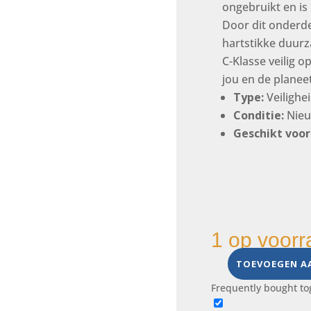
ongebruikt en is
Door dit onderdee
hartstikke duurz
C-Klasse veilig 
jou en de planeet
Type:
Veilighe
Conditie:
Nieu
Geschikt voor
1 op voorr
TOEVOEGEN A
Veiligheidsgordel
linksvoor
Frequently bought to
A0018604685,