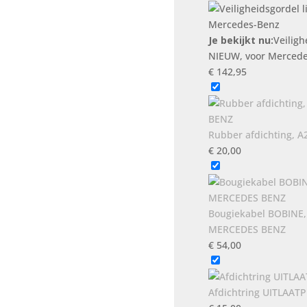
NIEUW,
voor
Mercedes-
Je bekijkt nu:
Veiligh
Benz
NIEUW, voor Merced
aantal
€
142,95
Rubber afdichting, 
€
20,00
Bougiekabel BOBINE,
MERCEDES BENZ
€
54,00
Afdichtring UITLAAT