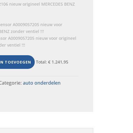
106 nieuw origineel MERCEDES BENZ
or A0009057205 nieuw voor origineel
 ventiel !!!
Total:
€
1.241,95
EN TOEVOEGEN
Categorie:
auto onderdelen