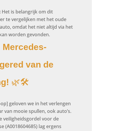
:
Het is belangrijk om dit
 te vergelijken met het oude
uto, omdat het niet altijd via het
kan worden gevonden.
e Mercedes-
 gered van de
ng!
🌿🛠️
oop] geloven we in het verlengen
r van mooie spullen, ook auto’s.
 veiligheidsgordel voor de
se (A0018604685) lag ergens