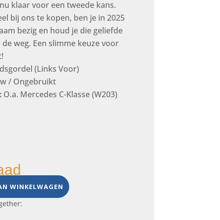
 nu klaar voor een tweede kans.
l bij ons te kopen, ben je in 2025
aam bezig en houd je die geliefde
op de weg. Een slimme keuze voor
!
idsgordel (Links Voor)
w / Ongebruikt
:
O.a. Mercedes C-Klasse (W203)
aad
AN WINKELWAGEN
gether: