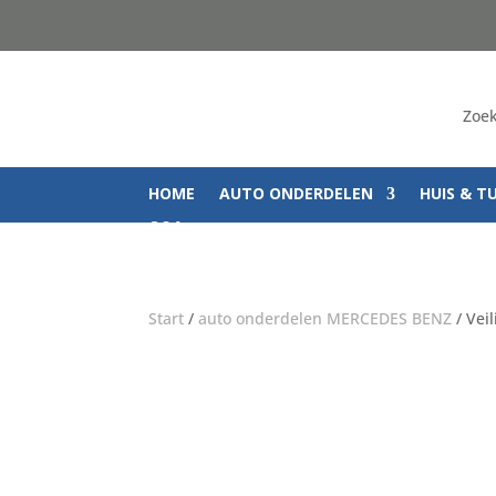
Zoek
HOME
AUTO ONDERDELEN
HUIS & T
Q&A
Start
/
auto onderdelen MERCEDES BENZ
/ Vei