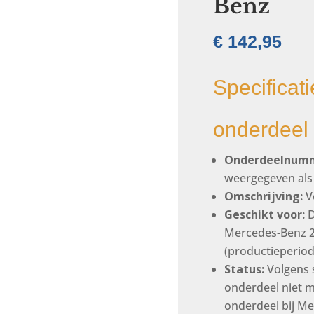
Benz
€
142,95
Specificat
onderdeel
Onderdeelnumm
weergegeven als 
Omschrijving:
Ve
Geschikt voor:
D
Mercedes-Benz 2
(productieperiod
Status:
Volgens 
onderdeel niet m
onderdeel bij Mer