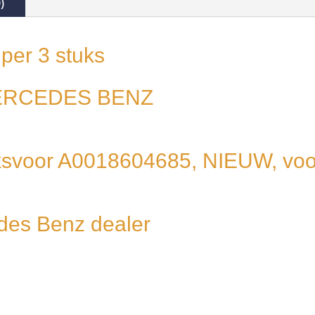
)
per 3 stuks
MERCEDES BENZ
inksvoor A0018604685, NIEUW, vo
des Benz dealer