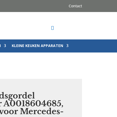
Contact

N
KLEINE KEUKEN APPARATEN
idsgordel
r A0018604685,
voor Mercedes-