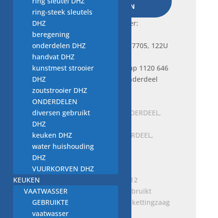
ring sleutel DHZ
WINKELWAGEN
646
ring-steek sleutels
7705,
DHZ
Frequently bought together:
122U
beregening
kettingzaag
onderdelen DHZ
onderdeel
handvat DHZ
aantal
kunstmest strooier
Je bekijkt nu:
beschermkap 1120 646
DHZ
7705, 122U kettingzaag onderdeel
zoutstrooier DHZ
€
5,00
ONDERDELEN
diversen gebruikt
DHZ
keuken DHZ
4140 791 9100 Stihl ONDERDEEL,
water huishouding
gebruikt onderdeel
DHZ
€
2,95
VUURKORVEN DHZ
KEUKEN
VAATWASSER
GEBRUIKTE
Moer M8x19mm Stihl 012 kettingzaag
vaatwasser
onderdeel, gebruikt