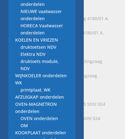
onderdelen
€
0,45
NIEUWE vaatwasser
onderdelen
HORECA Vaatwasser
onderdelen
Originele STIHL drukring 4180/01 A,
KOELEN EN VRIEZEN
gebruikt onderdeel
druktoetsen NDV
€
1,95
Elektra NDV
druktoets module,
NDV
WIJNKOELER onderdelen
stelschroef Stihl 012 kettingzaag
WK
onderdeel
printplaat, WK
€
2,50
AFZUIGKAP onderdelen
OVEN-MAGNETRON
onderdelen
OVEN onderdelen
luchtfilter 1121 120 1605 Stihl 024
OM
onderdeel kettingzaag
KOOKPLAAT onderdelen
€
12,50