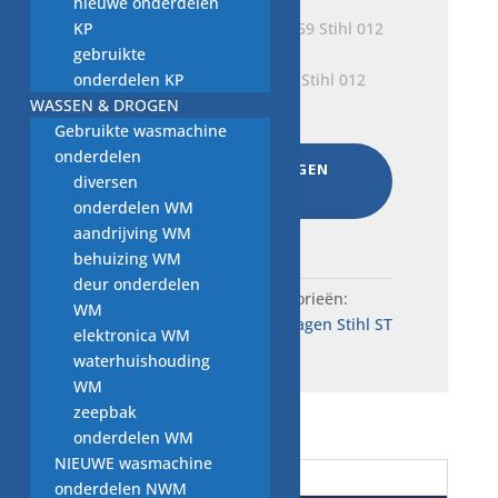
nieuwe onderdelen
KP
gebruikte
onderdelen KP
ontsteking 3309, B606359 Stihl 012
WASSEN & DROGEN
onderdelen kettingzaag
Gebruikte wasmachine
€
25,00
onderdelen
AAN WINKELWAGEN
diversen
TOEVOEGEN
onderdelen WM
Total:
€
50,35
aandrijving WM
behuizing WM
deur onderdelen
SKU:
W52a..10657
Categorieën:
WM
beschermkap, ST
,
Motorzagen Stihl ST
elektronica WM
waterhuishouding
WM
zeepbak
onderdelen WM
NIEUWE wasmachine
Beschrijving
onderdelen NWM