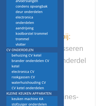
afvoerslangen
modellen o.a.
condens opvangbak
deur onderdelen
Stihl 012
electronica
onderdelen
aandrijving
koolborstel trommel
kijk ook eens bij:
trommel
vlotter
https://vaatwasseren
CV ONDERDELEN
behuizing CV ketel
wasmachineonderdel
brander onderdelen CV
ketel
en.nl/product-
electronica CV
rookgassen CV
waterhuishouding CV
category/huis-
CV ketel onderdelen
KLEINE KEUKEN APPARATEN
tuin/tuin-machines-
keuken machine KA
stofzuiger onderdelen