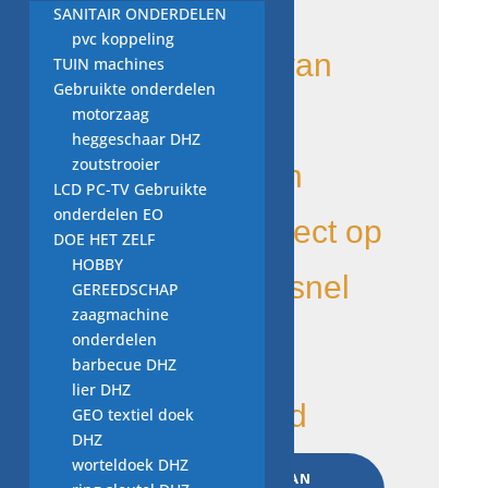
motorzaag
SANITAIR ONDERDELEN
pvc koppeling
onderdelen van
TUIN machines
Gebruikte onderdelen
vele merken,
motorzaag
heggeschaar DHZ
zoutstrooier
bouwjaren en
LCD PC-TV Gebruikte
onderdelen EO
modellen, direct op
DOE HET ZELF
HOBBY
voorraad en snel
GEREEDSCHAP
zaagmachine
geleverd
onderdelen
barbecue DHZ
lier DHZ
1 op voorraad
GEO textiel doek
DHZ
beschermkap
worteldoek DHZ
TOEVOEGEN AAN
1120