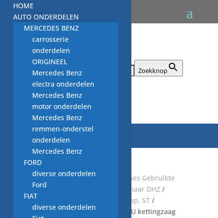
HOME
AUTO ONDERDELEN
MERCEDES BENZ
carrosserie
onderdelen
ORIGINEEL
Zoek naar:
Zoekknop
Mercedes Benz
electra onderdelen
Mercedes Benz

motor onderdelen
Mercedes Benz
remmen-onderstel
onderdelen
Mercedes Benz
FORD
diverse onderdelen
Start
/
HUIS & TUIN
/
TUIN machines Gebruikte
Ford
onderdelen
/
motorzaag heggeschaar DHZ
/
FIAT
Motorzagen Stihl ST
/
beschermkap, ST
/
diverse onderdelen
beschermkap 1120 646 7705, 122U kettingzaag