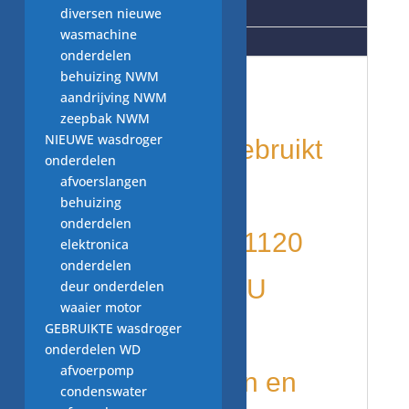
Aanvullende informatie
diversen nieuwe
wasmachine
Beoordelingen (0)
onderdelen
behuizing NWM
kettingzaag
aandrijving NWM
zeepbak NWM
NIEUWE wasdroger
onderdelen: gebruikt
onderdelen
afvoerslangen
onderdeel
behuizing
onderdelen
beschermkap 1120
elektronica
onderdelen
646 7705, 122U
deur onderdelen
waaier motor
GEBRUIKTE wasdroger
kettingzaag
onderdelen WD
afvoerpomp
diverse merken en
condenswater