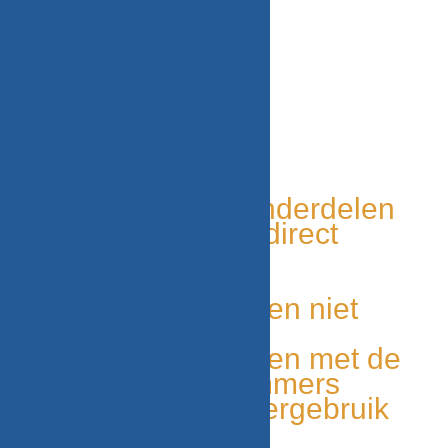
WITGOED VOOR U!
Tweedehands onderdelen
Grote voorraad, direct
leverbaar
Duurzaam
Unieke onderdelen niet
elders leverbaar
Makkelijk te vinden met de
onderdelen nummers
Milieu bewust, hergebruik
van onderdelen