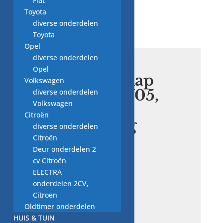
Fiat
onderdeel
Toyota
diverse onderdelen
Toyota
Opel
diverse onderdelen
Opel
beschermkap
Volkswagen
1120 646 7705,
diverse onderdelen
Volkswagen
122U
Citroën
kettingzaag
diverse onderdelen
onderdeel
Citroën
Deur onderdelen 2
cv Citroën
€
5,00
ELECTRA
onderdelen 2CV,
Citroen
gebruikte
Oldtimer onderdelen
HUIS & TUIN