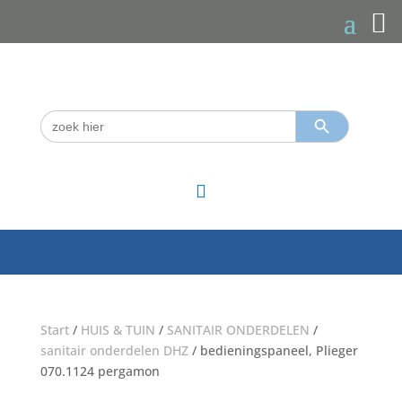
Zoekknop
Zoek
naar:

Start
/
HUIS & TUIN
/
SANITAIR ONDERDELEN
/
sanitair onderdelen DHZ
/ bedieningspaneel, Plieger
070.1124 pergamon