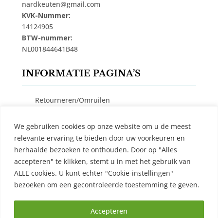
nardkeuten@gmail.com
KVK-Nummer:
14124905
BTW-nummer:
NL001844641B48
INFORMATIE PAGINA’S
Retourneren/Omruilen
Privacy Beleid
We gebruiken cookies op onze website om u de meest
Cookiebeleid
relevante ervaring te bieden door uw voorkeuren en
Algemene Voorwaarden
herhaalde bezoeken te onthouden. Door op "Alles
accepteren" te klikken, stemt u in met het gebruik van
Contact
ALLE cookies. U kunt echter "Cookie-instellingen"
bezoeken om een ​​gecontroleerde toestemming te geven.
Accepteren