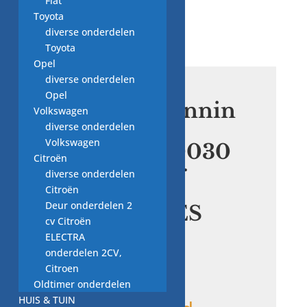
Fiat
Toyota
diverse onderdelen
Toyota
Opel
diverse onderdelen
Opel
bandenspannin
Volkswagen
gssensor
diverse onderdelen
Volkswagen
A0009050030
Citroën
nieuw voor
diverse onderdelen
origineel
Citroën
Deur onderdelen 2
MERCEDES
cv Citroën
BENZ
ELECTRA
onderdelen 2CV,
Citroen
€
94,00
Oldtimer onderdelen
HUIS & TUIN