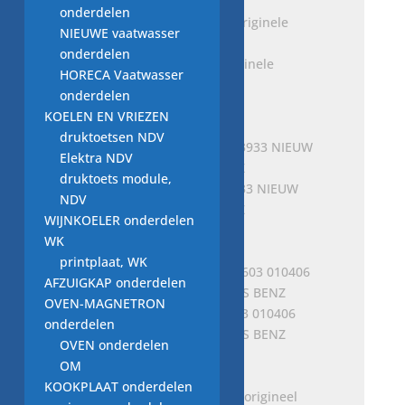
onderdelen
NIEUWE vaatwasser
onderdelen
SLANG A1635016082, Originele
HORECA Vaatwasser
Mercedes-Benz
onderdelen
€
226,00
KOELEN EN VRIEZEN
druktoetsen NDV
Elektra NDV
druktoets module,
SPIEGELGLAS, A0028113933 NIEUW
NDV
origineel MERCEDES BENZ
WIJNKOELER onderdelen
€
77,00
WK
printplaat, WK
AFZUIGKAP onderdelen
OVEN-MAGNETRON
Dichtring, kering, N007603 010406
onderdelen
nieuw origineel MERCEDES BENZ
OVEN onderdelen
€
2,00
OM
KOOKPLAAT onderdelen