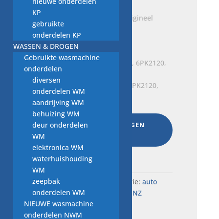
nieuwe onderdelen
KP
Keerring, A0169970547 origineel
gebruikte
Mercedes-Benz
onderdelen KP
€
15,00
WASSEN & DROGEN
Gebruikte wasmachine
onderdelen
diversen
Multiriem A0089973492, 6PK2120,
onderdelen WM
Nieuw onderdeel
aandrijving WM
€
40,00
behuizing WM
deur onderdelen
AAN WINKELWAGEN
TOEVOEGEN
WM
elektronica WM
Total:
€
702,00
waterhuishouding
WM
zeepbak
SKU:
i1.2.2..6034
Categorie:
auto
onderdelen WM
onderdelen MERCEDES BENZ
NIEUWE wasmachine
onderdelen NWM