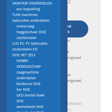
8 op voorraad
SANITAIR ONDERDELEN
bandenspanningssensor
pvc koppeling
A0009050030
TUIN machines
nieuw
Gebruikte onderdelen
voor
motorzaag
TOEVOEGEN AAN
origineel
heggeschaar DHZ
WINKELWAGEN
MERCEDES
zoutstrooier
Frequently bought together:
BENZ
LCD PC-TV Gebruikte
aantal
onderdelen EO
DOE HET ZELF
HOBBY
GEREEDSCHAP
Je bekijkt
zaagmachine
nu:
bandenspanningssensor
onderdelen
A0009050030 nieuw voor origineel
barbecue DHZ
MERCEDES BENZ
lier DHZ
€
94,00
GEO textiel doek
DHZ
worteldoek DHZ