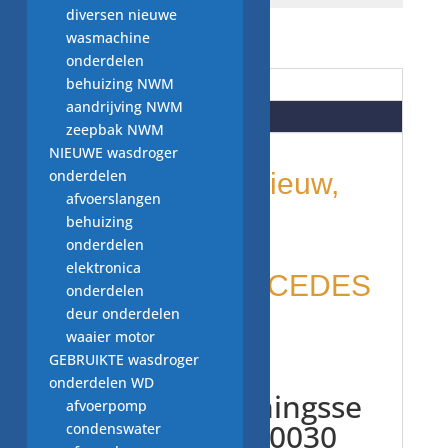
diversen nieuwe
wasmachine
onderdelen
behuizing NWM
Beschrijving
aandrijving NWM
Beoordelingen (0)
zeepbak NWM
NIEUWE wasdroger
onderdelen
onderdelen: nieuw,
afvoerslangen
behuizing
per STUK
onderdelen
elektronica
origineel MERCEDES
onderdelen
deur onderdelen
BENZ
waaier motor
GEBRUIKTE wasdroger
onderdelen WD
bandenspanningsse
afvoerpomp
nsor A0009050030
condenswater