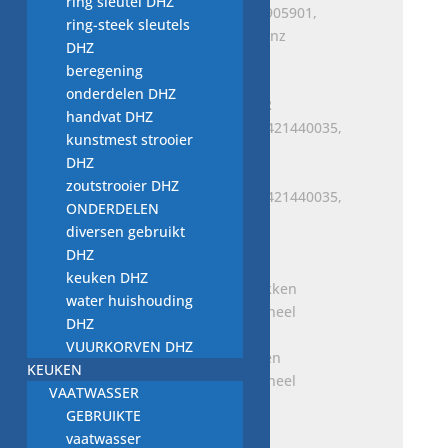
ring sleutel DHZ
ZESKANTIGE BOUT A4159905901,
ring-steek sleutels
NIEUW, voor Mercedes-Benz
DHZ
€
14,00
beregening
onderdelen DHZ
handvat DHZ
kunstmest strooier
DHZ
ONDERDELENSET VOOR
zoutstrooier DHZ
ACHTERUITRIJHENDEL, A6421440035,
ONDERDELEN
nieuw MERCEDES
diversen gebruikt
Oorspronkelijke
Huidige
€
87,00
€
80,00
DHZ
prijs
prijs
keuken DHZ
was:
is:
water huishouding
€ 87,00.
€ 80,00.
DHZ
VUURKORVEN DHZ
Onderdelenset remblokken
KEUKEN
A1694201920, nieuw origineel
VAATWASSER
MERCEDES BENZ
GEBRUIKTE
€
154,00
vaatwasser