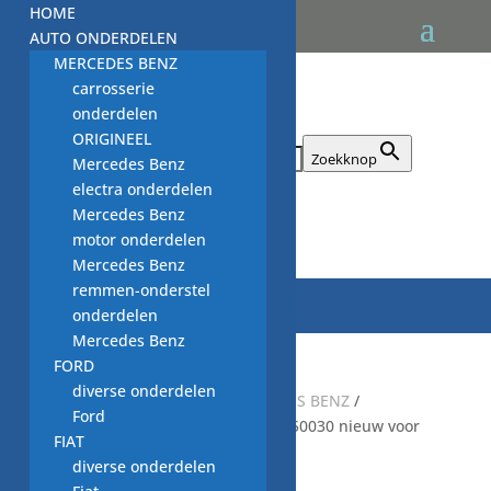
HOME
AUTO ONDERDELEN
MERCEDES BENZ
carrosserie
onderdelen
ORIGINEEL
Zoek naar:
Zoekknop
Mercedes Benz
electra onderdelen
Mercedes Benz

motor onderdelen
Mercedes Benz
remmen-onderstel
onderdelen
Mercedes Benz
FORD
diverse onderdelen
Start
/
auto onderdelen MERCEDES BENZ
/
Ford
bandenspanningssensor A0009050030 nieuw voor
FIAT
origineel MERCEDES BENZ
diverse onderdelen