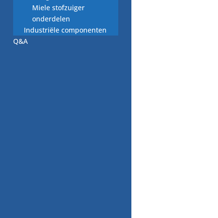
Miele stofzuiger
Gerelateerde producten
onderdelen
Aanbieding!
Industriële componenten
Q&A
Multiriem
A0129977492C,
5PK1270, Nieuw
onderdeel
€
20,00