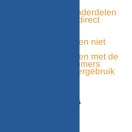
WITGOED VOOR U!
Tweedehands onderdelen
Grote voorraad, direct
leverbaar
Duurzaam
Unieke onderdelen niet
elders leverbaar
Makkelijk te vinden met de
onderdelen nummers
Milieu bewust, hergebruik
van onderdelen
CONTACT GEGEVENS
Adres
Beekweg 52C,
5815CN, Merselo/Venray