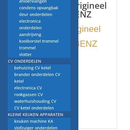
afvoerslangen
nieuw voor origineel
condens opvangbak
MERCEDES BENZ
deur onderdelen
electronica
nieuw voor origineel
onderdelen
aandrijving
koolborstel trommel
MERCEDES BENZ
trommel
vlotter
CV ONDERDELEN
behuizing CV ketel
brander onderdelen CV
ketel
electronica CV
rookgassen CV
waterhuishouding CV
CV ketel onderdelen
OP = OP
KLEINE KEUKEN APPARATEN
keuken machine KA
stofzuiger onderdelen