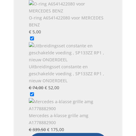
O-ring A6541422080 voor MERCEDES
BENZ
€
5,00
Uitbreidingsset constante en
geschakelde voeding , SP133ZZ RP1 ,
nieuw ONDERDEEL
Oorspronkelijke
Huidige
€
74,00
€
52,00
prijs
prijs
was:
is:
€ 74,00.
€ 52,00.
Mercedes a-klasse grille amg
A1778882900
Oorspronkelijke
Huidige
€
339,50
€
175,00