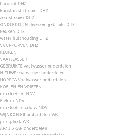
handvat DHZ
kunstmest strooier DHZ
zoutstrooier DHZ
ONDERDELEN diversen gebruikt DHZ
keuken DHZ
water huishouding DHZ
VUURKORVEN DHZ
KEUKEN
VAATWASSER
GEBRUIKTE vaatwasser onderdelen
NIEUWE vaatwasser onderdelen
HORECA Vaatwasser onderdelen
KOELEN EN VRIEZEN
druktoetsen NDV
Elektra NDV
druktoets module, NDV
WIJNKOELER onderdelen WK
printplaat, WK
AFZUIGKAP onderdelen