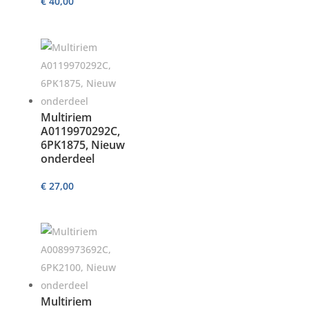
€
40,00
Multiriem
A0119970292C,
6PK1875, Nieuw
onderdeel
€
27,00
Multiriem