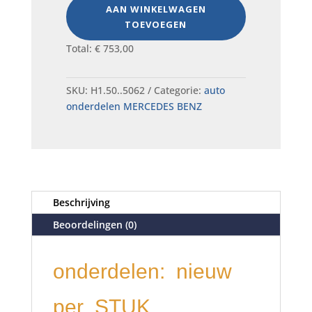
prijs
prijs
AAN WINKELWAGEN
was:
is:
TOEVOEGEN
€ 339,50.
€ 175,00.
Total:
€
753,00
SKU:
H1.50..5062
Categorie:
auto
onderdelen MERCEDES BENZ
Beschrijving
Beoordelingen (0)
onderdelen: nieuw
per STUK