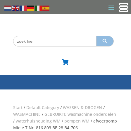
Zoekknop
Zoek
naar:

Start
/
Default Category
/
WASSEN & DROGEN
/
WASMACHINE
/
GEBRUIKTE wasmachine onderdelen
/
waterhuishouding WM
/
pompen WM
/ afvoerpomp
Miele T.Nr. 816 803 BE 28 B4-706