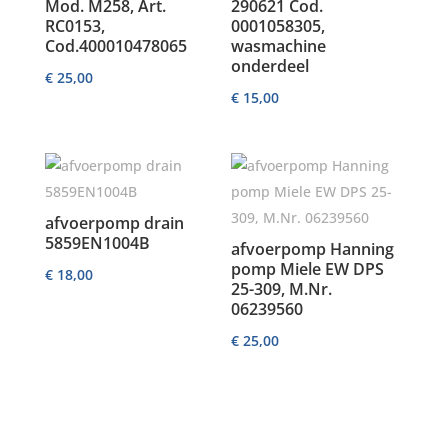
Mod. M258, Art.
290621 Cod.
RC0153,
0001058305,
Cod.400010478065
wasmachine
onderdeel
€
25,00
€
15,00
afvoerpomp drain
5859EN1004B
afvoerpomp Hanning
pomp Miele EW DPS
€
18,00
25-309, M.Nr.
06239560
€
25,00