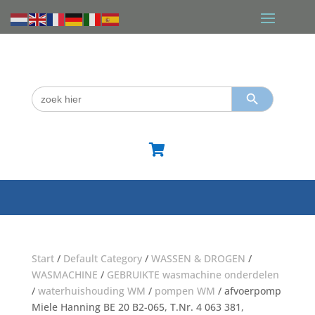
Zoekknop
Zoek
naar:

Start
/
Default Category
/
WASSEN & DROGEN
/
WASMACHINE
/
GEBRUIKTE wasmachine onderdelen
/
waterhuishouding WM
/
pompen WM
/ afvoerpomp
Miele Hanning BE 20 B2-065, T.Nr. 4 063 381,