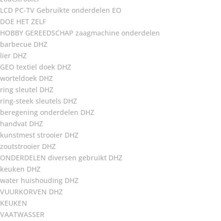
LCD PC-TV Gebruikte onderdelen EO
DOE HET ZELF
HOBBY GEREEDSCHAP zaagmachine onderdelen
barbecue DHZ
lier DHZ
GEO textiel doek DHZ
worteldoek DHZ
ring sleutel DHZ
ring-steek sleutels DHZ
beregening onderdelen DHZ
handvat DHZ
kunstmest strooier DHZ
zoutstrooier DHZ
ONDERDELEN diversen gebruikt DHZ
keuken DHZ
water huishouding DHZ
VUURKORVEN DHZ
KEUKEN
VAATWASSER