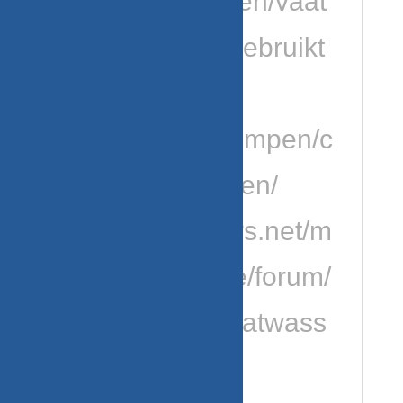
category/keuken/vaat
wasmachine/gebruikt
e-vaatwasser-
onderdelen/pompen/c
irculatie-pompen/
https://tweakers.net/m
erk/1710/miele/forum/
https://www.vaatwass
er.nl/forum/