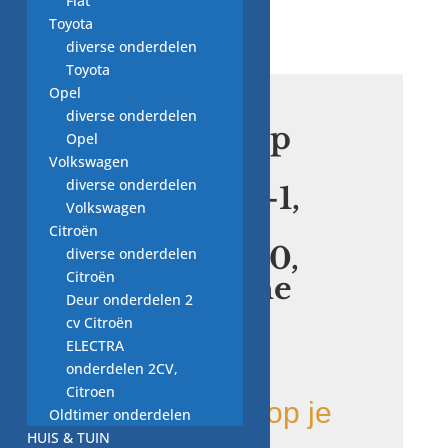
Fiat
Toyota
diverse onderdelen
Toyota
Opel
diverse onderdelen
afvoerpomp
Opel
ASKOLL
Volkswagen
diverse onderdelen
0.00.64.26-1,
Volkswagen
30W,
Citroën
5021895900,
diverse onderdelen
Citroën
wasmachine
Deur onderdelen 2
cv Citroën
€
24,00
ELECTRA
onderdelen 2CV,
Citroen
Bij Vewos koop je
Oldtimer onderdelen
HUIS & TUIN