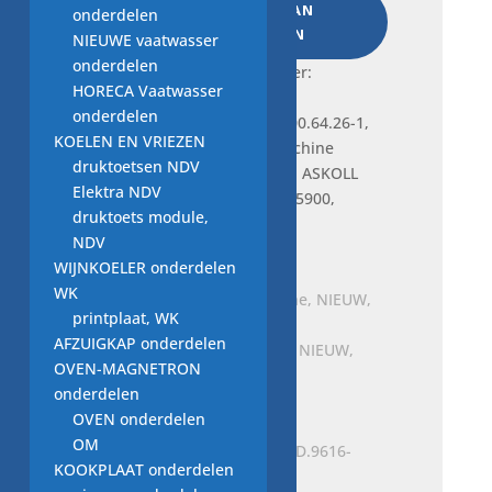
TOEVOEGEN AAN
ASKOLL
onderdelen
WINKELWAGEN
0.00.64.26-
NIEUWE vaatwasser
1,
onderdelen
Frequently bought together:
30W,
HORECA Vaatwasser
5021895900,
onderdelen
wasmachine
KOELEN EN VRIEZEN
aantal
druktoetsen NDV
Je bekijkt nu:
afvoerpomp ASKOLL
Elektra NDV
0.00.64.26-1, 30W, 5021895900,
druktoets module,
wasmachine
NDV
€
24,00
WIJNKOELER onderdelen
WK
printplaat, WK
AFZUIGKAP onderdelen
afvoerpomp wasmachine, NIEUW,
OVEN-MAGNETRON
PLASET COD.44815. 90W
onderdelen
€
30,00
OVEN onderdelen
OM
KOOKPLAAT onderdelen