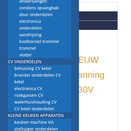
afvoerslangen
Beschrijving
condens opvangbak
deur onderdelen
Aanvullende informatie
electronica
Beoordelingen (0)
onderdelen
aandrijving
koolborstel trommel
Wasmachine
trommel
vlotter
onderdelen;NIEUW
CV ONDERDELEN
behuizing CV ketel
afvoerpomp Hanning
brander onderdelen CV
ketel
DPS35-010, 230V
electronica CV
rookgassen CV
waterhuishouding CV
50Hz, 30W,
CV ketel onderdelen
KLEINE KEUKEN APPARATEN
5631692
keuken machine KA
stofzuiger onderdelen