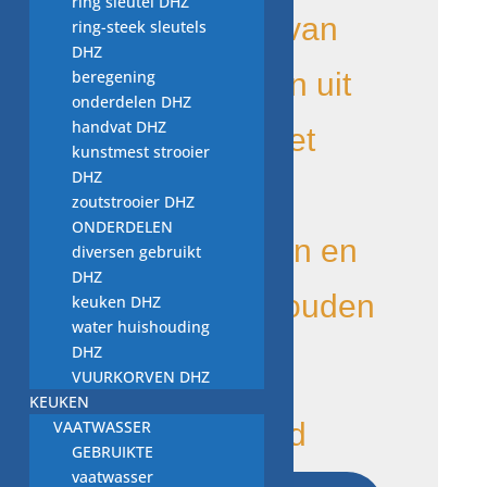
ring sleutel DHZ
Onderdelen van
ring-steek sleutels
DHZ
beregening
Vewos komen uit
onderdelen DHZ
handvat DHZ
apparaten met
kunstmest strooier
DHZ
kleine
zoutstrooier DHZ
ONDERDELEN
mankementen en
diversen gebruikt
DHZ
die anders zouden
keuken DHZ
water huishouding
DHZ
zijn
VUURKORVEN DHZ
KEUKEN
VAATWASSER
1 op voorraad
GEBRUIKTE
afvoerpomp
vaatwasser