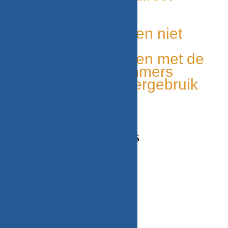
leverbaar
Duurzaam
Unieke onderdelen niet
elders leverbaar
Makkelijk te vinden met de
onderdelen nummers
Milieu bewust, hergebruik
van onderdelen
CONTACT GEGEVENS
Adres
Beekweg 52C,
5815CN, Merselo/Venray
Nederland
Telefoonnummer / Whatsapp
+31 (0) 6 2424 4580
Email