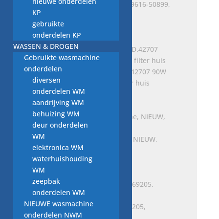
nieuwe onderdelen
afvoerpomp PLASET COD.9616-50899,
KP
60W
gebruikte
Oorspronkelijke
Huidige
€
35,00
€
25,00
onderdelen KP
prijs
prijs
WASSEN & DROGEN
was:
is:
Gebruikte wasmachine
€ 35,00.
€ 25,00.
onderdelen
afvoerpomp PLASET COD.42707 90W
diversen
NIEUW compleet met filter huis
onderdelen WM
€
30,00
aandrijving WM
behuizing WM
deur onderdelen
WM
afvoerpomp wasmachine, NIEUW,
elektronica WM
PLASET COD.55460, 22W
waterhuishouding
€
35,00
WM
zeepbak
onderdelen WM
NIEUWE wasmachine
afvoerpomp ASSEMBLY 69205,
onderdelen NWM
41003181 25W