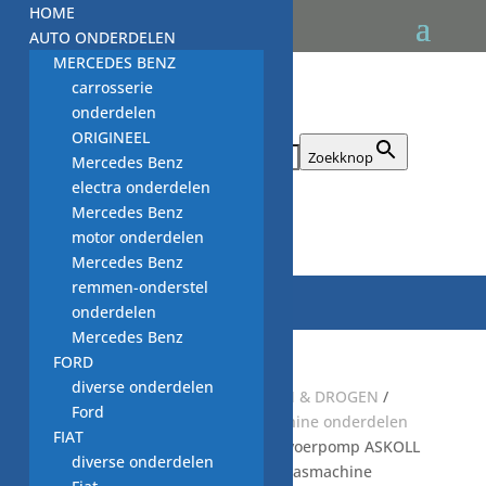
HOME
AUTO ONDERDELEN
MERCEDES BENZ
carrosserie
onderdelen
ORIGINEEL
Zoek naar:
Zoekknop
Mercedes Benz
electra onderdelen
Mercedes Benz

motor onderdelen
Mercedes Benz
remmen-onderstel
onderdelen
Mercedes Benz
FORD
diverse onderdelen
Start
/
Default Category
/
WASSEN & DROGEN
/
Ford
WASMACHINE
/
NIEUWE wasmachine onderdelen
FIAT
NWM
/
afvoer pompen NWM
/ afvoerpomp ASKOLL
diverse onderdelen
0.00.64.26-1, 30W, 5021895900, wasmachine