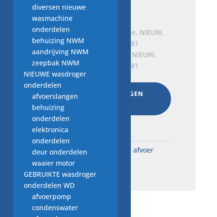
diversen nieuwe
Oorspronkelijke
Huidige
€
24,00
€
17,50
wasmachine
prijs
prijs
onderdelen
was:
is:
behuizing NWM
€ 24,00.
€ 17,50.
aandrijving NWM
afvoerpomp wasmachine, NIEUW,
zeepbak NWM
Plaset 25W. 69205-41003181
NIEUWE wasdroger
Oorspronkelijke
Huidige
€
35,00
€
25,00
onderdelen
prijs
prijs
AAN WINKELWAGEN
afvoerslangen
was:
is:
TOEVOEGEN
behuizing
€ 35,00.
€ 25,00.
onderdelen
Total:
€
186,50
elektronica
onderdelen
SKU:
N7A..146
Categorie:
afvoer
deur onderdelen
pompen NWM
waaier motor
GEBRUIKTE wasdroger
onderdelen WD
afvoerpomp
condenswater