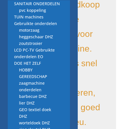
goed en goedkoop
SANITAIR ONDERDELEN
pvc koppeling
TUIN machines
een degelijke
Gebruikte onderdelen
motorzaag
afvoerpomp voor
heggeschaar DHZ
zoutstrooier
uw wasmachine.
LCD PC-TV Gebruikte
onderdelen EO
de levering is snel
DOE HET ZELF
HOBBY
omdat we uit
GEREEDSCHAP
zaagmachine
onderdelen
voorraad leveren,
barbecue DHZ
lier DHZ
duurzaam en goed
GEO textiel doek
DHZ
voor het milieu.
worteldoek DHZ